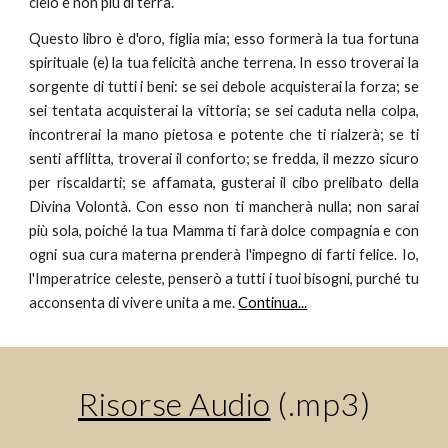
cielo e non più di terra.
Questo libro è d'oro, figlia mia; esso formerà la tua fortuna
spirituale (e) la tua felicità anche terrena. In esso troverai la
sorgente di tutti i beni: se sei debole acquisterai la forza; se
sei tentata acquisterai la vittoria; se sei caduta nella colpa,
incontrerai la mano pietosa e potente che ti rialzerà; se ti
senti afflitta, troverai il conforto; se fredda, il mezzo sicuro
per riscaldarti; se affamata, gusterai il cibo prelibato della
Divina Volontà. Con esso non ti mancherà nulla; non sarai
più sola, poiché la tua Mamma ti farà dolce compagnia e con
ogni sua cura materna prenderà l'impegno di farti felice. Io,
l'Imperatrice celeste, penserò a tutti i tuoi bisogni, purché tu
acconsenta di vivere unita a me.
Continua...
Risorse Audio
 (.mp3)