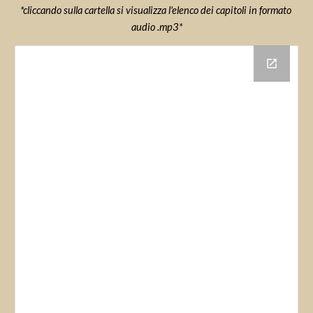
*cliccando sulla cartella si visualizza l'elenco dei capitoli in formato 
audio .mp3*