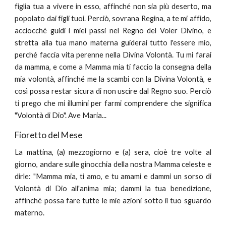
figlia tua a vivere in esso, affinché non sia più deserto, ma
popolato dai figli tuoi. Perciò, sovrana Regina, a te mi affido,
acciocché guidi i miei passi nel Regno del Voler Divino, e
stretta alla tua mano materna guiderai tutto l'essere mio,
perché faccia vita perenne nella Divina Volontà. Tu mi farai
da mamma, e come a Mamma mia ti faccio la consegna della
mia volontà, affinché me la scambi con la Divina Volontà, e
così possa restar sicura di non uscire dal Regno suo. Perciò
ti prego che mi illumini per farmi comprendere che significa
"Volontà di Dio". Ave Maria...
Fioretto del Mese
La mattina, (a) mezzogiorno e (a) sera, cioè tre volte al
giorno, andare sulle ginocchia della nostra Mamma celeste e
dirle: "Mamma mia, ti amo, e tu amami e dammi un sorso di
Volontà di Dio all'anima mia; dammi la tua benedizione,
affinché possa fare tutte le mie azioni sotto il tuo sguardo
materno.