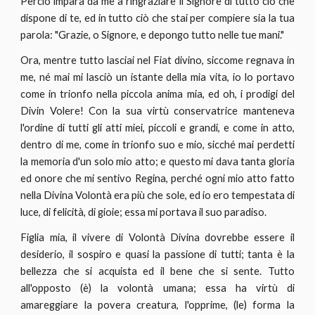
Perciò impara da me a ringraziare il Signore di tutto ciò che
dispone di te, ed in tutto ciò che stai per compiere sia la tua
parola: "Grazie, o Signore, e depongo tutto nelle tue mani."
Ora, mentre tutto lasciai nel Fiat divino, siccome regnava in
me, né mai mi lasciò un istante della mia vita, io lo portavo
come in trionfo nella piccola anima mia, ed oh, i prodigi del
Divin Volere! Con la sua virtù conservatrice manteneva
l'ordine di tutti gli atti miei, piccoli e grandi, e come in atto,
dentro di me, come in trionfo suo e mio, sicché mai perdetti
la memoria d'un solo mio atto; e questo mi dava tanta gloria
ed onore che mi sentivo Regina, perché ogni mio atto fatto
nella Divina Volontà era più che sole, ed io ero tempestata di
luce, di felicità, di gioie; essa mi portava il suo paradiso.
Figlia mia, il vivere di Volontà Divina dovrebbe essere il
desiderio, il sospiro e quasi la passione di tutti; tanta è la
bellezza che si acquista ed il bene che si sente. Tutto
all'opposto (è) la volontà umana; essa ha virtù di
amareggiare la povera creatura, l'opprime, (le) forma la