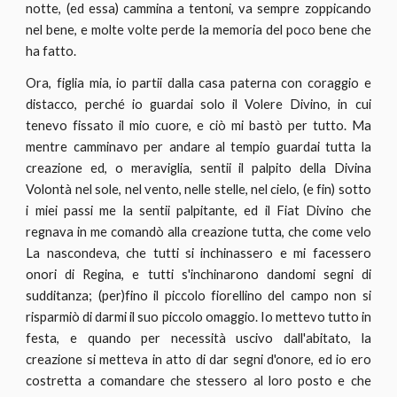
notte, (ed essa) cammina a tentoni, va sempre zoppicando
nel bene, e molte volte perde la memoria del poco bene che
ha fatto.
Ora, figlia mia, io partii dalla casa paterna con coraggio e
distacco, perché io guardai solo il Volere Divino, in cui
tenevo fissato il mio cuore, e ciò mi bastò per tutto. Ma
mentre camminavo per andare al tempio guardai tutta la
creazione ed, o meraviglia, sentii il palpito della Divina
Volontà nel sole, nel vento, nelle stelle, nel cielo, (e fin) sotto
i miei passi me la sentii palpitante, ed il Fiat Divino che
regnava in me comandò alla creazione tutta, che come velo
La nascondeva, che tutti si inchinassero e mi facessero
onori di Regina, e tutti s'inchinarono dandomi segni di
sudditanza; (per)fino il piccolo fiorellino del campo non si
risparmiò di darmi il suo piccolo omaggio. Io mettevo tutto in
festa, e quando per necessità uscivo dall'abitato, la
creazione si metteva in atto di dar segni d'onore, ed io ero
costretta a comandare che stessero al loro posto e che