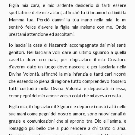
Figlia mia cara, è mio ardente desiderio di farti essere
spettatrice delle mie azioni, affinché tu ti innamori ed imiti la
Mamma tua. Perciò dammi la tua mano nella mia; io mi
sentirò felice d'avere la figlia mia insieme con me. Onde
prestami attenzione ed ascoltami.
Io lasciai la casa di Nazareth accompagnata dai miei santi
genitori. Nel lasciarla volli dare un ultimo sguardo a quella
casetta dove ero nata, per ringraziare il mio Creatore
d'avermi dato un luogo dove nascere, e per lasciarla nella
Divina Volontà, affinché la mia infanzia e tanti cari ricordi
che essendo io piena di ragione tutto comprendevo fossero
tutti custoditi nella Divina Volontà e depositati in essa,
come pegni del mio amore verso colui che mi aveva creata.
Figlia mia, il ringraziare il Signore e deporre i nostri atti nelle
sue mani come pegni del nostro amore, sono nuovi canali di
grazie e comunicazioni che si aprono tra Dio e l'anima, e
l'omaggio più bello che si può rendere a chi tanto ci ama.