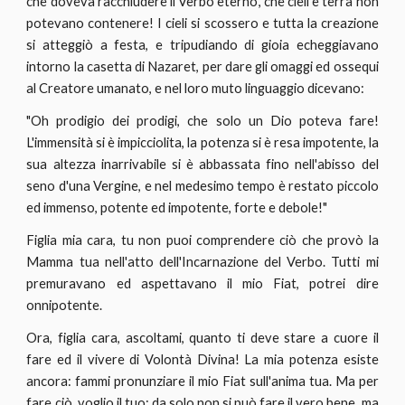
che doveva racchiudere il Verbo eterno, che cieli e terra non
potevano contenere! I cieli si scossero e tutta la creazione
si atteggiò a festa, e tripudiando di gioia echeggiavano
intorno la casetta di Nazaret, per dare gli omaggi ed ossequi
al Creatore umanato, e nel loro muto linguaggio dicevano:
"Oh prodigio dei prodigi, che solo un Dio poteva fare!
L'immensità si è impicciolita, la potenza si è resa impotente, la
sua altezza inarrivabile si è abbassata fino nell'abisso del
seno d'una Vergine, e nel medesimo tempo è restato piccolo
ed immenso, potente ed impotente, forte e debole!"
Figlia mia cara, tu non puoi comprendere ciò che provò la
Mamma tua nell'atto dell'Incarnazione del Verbo. Tutti mi
premuravano ed aspettavano il mio Fiat, potrei dire
onnipotente.
Ora, figlia cara, ascoltami, quanto ti deve stare a cuore il
fare ed il vivere di Volontà Divina! La mia potenza esiste
ancora: fammi pronunziare il mio Fiat sull'anima tua. Ma per
fare ciò, voglio il tuo; da solo non si può fare il vero bene, ma