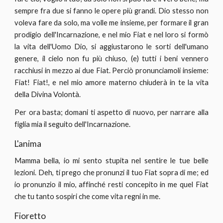
sempre fra due si fanno le opere più grandi. Dio stesso non
voleva fare da solo, ma volle me insieme, per formare il gran
prodigio dell'Incarnazione, e nel mio Fiat e nel loro si formò
la vita dell'Uomo Dio, si aggiustarono le sorti dell'umano
genere, il cielo non fu più chiuso, (e) tutti i beni vennero
racchiusi in mezzo ai due Fiat. Perciò pronunciamoli insieme:
Fiat! Fiat!, e nel mio amore materno chiuderà in te la vita
della Divina Volontà.
Per ora basta; domani ti aspetto di nuovo, per narrare alla
figlia mia il seguito dell'Incarnazione.
L'anima
Mamma bella, io mi sento stupita nel sentire le tue belle
lezioni. Deh, ti prego che pronunzi il tuo Fiat sopra di me; ed
io pronunzio il mio, affinché resti concepito in me quel Fiat
che tu tanto sospiri che come vita regni in me.
Fioretto