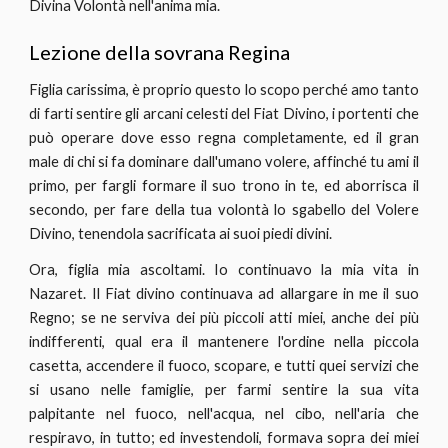
Divina Volontà nell'anima mia.
Lezione della sovrana Regina
Figlia carissima, è proprio questo lo scopo perché amo tanto
di farti sentire gli arcani celesti del Fiat Divino, i portenti che
può operare dove esso regna completamente, ed il gran
male di chi si fa dominare dall'umano volere, affinché tu ami il
primo, per fargli formare il suo trono in te, ed aborrisca il
secondo, per fare della tua volontà lo sgabello del Volere
Divino, tenendola sacrificata ai suoi piedi divini.
Ora, figlia mia ascoltami. Io continuavo la mia vita in
Nazaret. Il Fiat divino continuava ad allargare in me il suo
Regno; se ne serviva dei più piccoli atti miei, anche dei più
indifferenti, qual era il mantenere l'ordine nella piccola
casetta, accendere il fuoco, scopare, e tutti quei servizi che
si usano nelle famiglie, per farmi sentire la sua vita
palpitante nel fuoco, nell'acqua, nel cibo, nell'aria che
respiravo, in tutto; ed investendoli, formava sopra dei miei