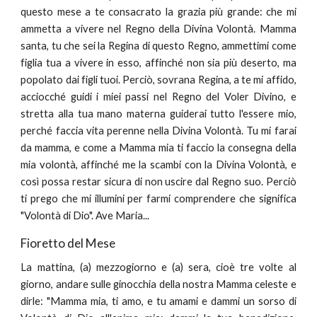
questo mese a te consacrato la grazia più grande: che mi
ammetta a vivere nel Regno della Divina Volontà. Mamma
santa, tu che sei la Regina di questo Regno, ammettimi come
figlia tua a vivere in esso, affinché non sia più deserto, ma
popolato dai figli tuoi. Perciò, sovrana Regina, a te mi affido,
acciocché guidi i miei passi nel Regno del Voler Divino, e
stretta alla tua mano materna guiderai tutto l'essere mio,
perché faccia vita perenne nella Divina Volontà. Tu mi farai
da mamma, e come a Mamma mia ti faccio la consegna della
mia volontà, affinché me la scambi con la Divina Volontà, e
così possa restar sicura di non uscire dal Regno suo. Perciò
ti prego che mi illumini per farmi comprendere che significa
"Volontà di Dio". Ave Maria...
Fioretto del Mese
La mattina, (a) mezzogiorno e (a) sera, cioè tre volte al
giorno, andare sulle ginocchia della nostra Mamma celeste e
dirle: "Mamma mia, ti amo, e tu amami e dammi un sorso di