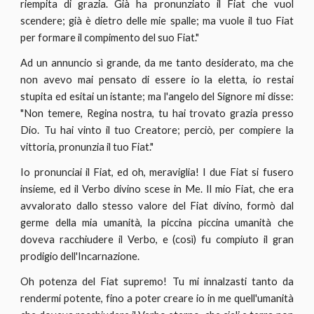
riempita di grazia. Già ha pronunziato il Fiat che vuol
scendere; già è dietro delle mie spalle; ma vuole il tuo Fiat
per formare il compimento del suo Fiat."
Ad un annuncio sì grande, da me tanto desiderato, ma che
non avevo mai pensato di essere io la eletta, io restai
stupita ed esitai un istante; ma l'angelo del Signore mi disse:
"Non temere, Regina nostra, tu hai trovato grazia presso
Dio. Tu hai vinto il tuo Creatore; perciò, per compiere la
vittoria, pronunzia il tuo Fiat."
Io pronunciai il Fiat, ed oh, meraviglia! I due Fiat si fusero
insieme, ed il Verbo divino scese in Me. Il mio Fiat, che era
avvalorato dallo stesso valore del Fiat divino, formò dal
germe della mia umanità, la piccina piccina umanità che
doveva racchiudere il Verbo, e (così) fu compiuto il gran
prodigio dell'Incarnazione.
Oh potenza del Fiat supremo! Tu mi innalzasti tanto da
rendermi potente, fino a poter creare io in me quell'umanità