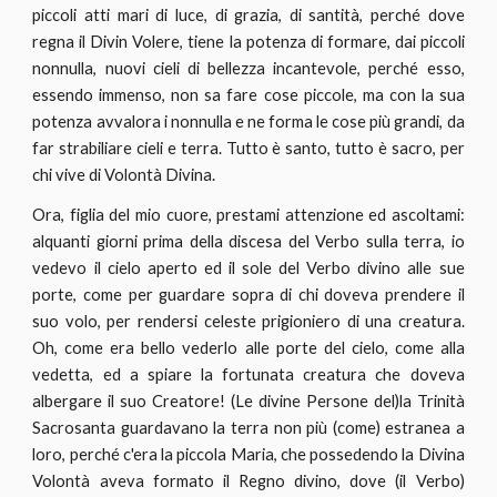
piccoli atti mari di luce, di grazia, di santità, perché dove
regna il Divin Volere, tiene la potenza di formare, dai piccoli
nonnulla, nuovi cieli di bellezza incantevole, perché esso,
essendo immenso, non sa fare cose piccole, ma con la sua
potenza avvalora i nonnulla e ne forma le cose più grandi, da
far strabiliare cieli e terra. Tutto è santo, tutto è sacro, per
chi vive di Volontà Divina.
Ora, figlia del mio cuore, prestami attenzione ed ascoltami:
alquanti giorni prima della discesa del Verbo sulla terra, io
vedevo il cielo aperto ed il sole del Verbo divino alle sue
porte, come per guardare sopra di chi doveva prendere il
suo volo, per rendersi celeste prigioniero di una creatura.
Oh, come era bello vederlo alle porte del cielo, come alla
vedetta, ed a spiare la fortunata creatura che doveva
albergare il suo Creatore! (Le divine Persone del)la Trinità
Sacrosanta guardavano la terra non più (come) estranea a
loro, perché c'era la piccola Maria, che possedendo la Divina
Volontà aveva formato il Regno divino, dove (il Verbo)