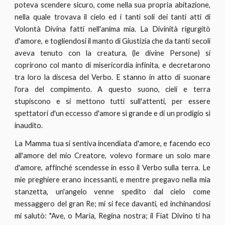
poteva scendere sicuro, come nella sua propria abitazione,
nella quale trovava il cielo ed i tanti soli dei tanti atti di
Volontà Divina fatti nell'anima mia. La Divinità rigurgitò
d'amore, e togliendosi il manto di Giustizia che da tanti secoli
aveva tenuto con la creatura, (le divine Persone) si
coprirono col manto di misericordia infinita, e decretarono
tra loro la discesa del Verbo. E stanno in atto di suonare
l'ora del compimento. A questo suono, cieli e terra
stupiscono e si mettono tutti sull'attenti, per essere
spettatori d'un eccesso d'amore sì grande e di un prodigio sì
inaudito.
La Mamma tua si sentiva incendiata d'amore, e facendo eco
all'amore del mio Creatore, volevo formare un solo mare
d'amore, affinché scendesse in esso il Verbo sulla terra. Le
mie preghiere erano incessanti, e mentre pregavo nella mia
stanzetta, un'angelo venne spedito dal cielo come
messaggero del gran Re; mi si fece davanti, ed inchinandosi
mi salutò: "Ave, o Maria, Regina nostra; il Fiat Divino ti ha