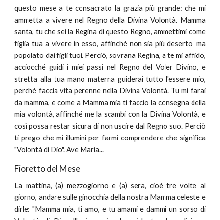
questo mese a te consacrato la grazia più grande: che mi
ammetta a vivere nel Regno della Divina Volontà. Mamma
santa, tu che sei la Regina di questo Regno, ammettimi come
figlia tua a vivere in esso, affinché non sia più deserto, ma
popolato dai figli tuoi. Perciò, sovrana Regina, a te mi affido,
acciocché guidi i miei passi nel Regno del Voler Divino, e
stretta alla tua mano materna guiderai tutto l'essere mio,
perché faccia vita perenne nella Divina Volontà. Tu mi farai
da mamma, e come a Mamma mia ti faccio la consegna della
mia volontà, affinché me la scambi con la Divina Volontà, e
così possa restar sicura di non uscire dal Regno suo. Perciò
ti prego che mi illumini per farmi comprendere che significa
"Volontà di Dio". Ave Maria...
Fioretto del Mese
La mattina, (a) mezzogiorno e (a) sera, cioè tre volte al
giorno, andare sulle ginocchia della nostra Mamma celeste e
dirle: "Mamma mia, ti amo, e tu amami e dammi un sorso di