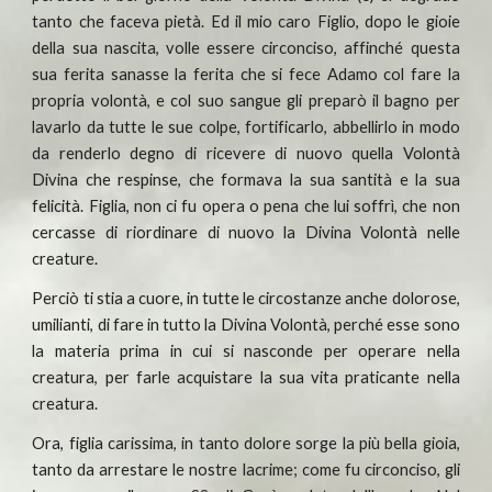
tanto che faceva pietà. Ed il mio caro Figlio, dopo le gioie
della sua nascita, volle essere circonciso, affinché questa
sua ferita sanasse la ferita che si fece Adamo col fare la
propria volontà, e col suo sangue gli preparò il bagno per
lavarlo da tutte le sue colpe, fortificarlo, abbellirlo in modo
da renderlo degno di ricevere di nuovo quella Volontà
Divina che respinse, che formava la sua santità e la sua
felicità. Figlia, non ci fu opera o pena che lui soffrì, che non
cercasse di riordinare di nuovo la Divina Volontà nelle
creature.
Perciò ti stia a cuore, in tutte le circostanze anche dolorose,
umilianti, di fare in tutto la Divina Volontà, perché esse sono
la materia prima in cui si nasconde per operare nella
creatura, per farle acquistare la sua vita praticante nella
creatura.
Ora, figlia carissima, in tanto dolore sorge la più bella gioia,
tanto da arrestare le nostre lacrime; come fu circonciso, gli