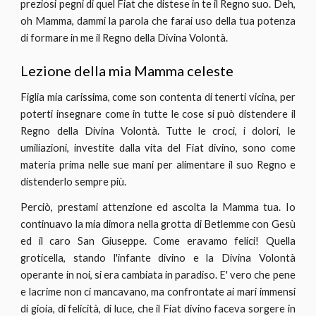
preziosi pegni di quel Fiat che distese in te il Regno suo. Deh,
oh Mamma, dammi la parola che farai uso della tua potenza
di formare in me il Regno della Divina Volontà.
Lezione della mia Mamma celeste
Figlia mia carissima, come son contenta di tenerti vicina, per
poterti insegnare come in tutte le cose si può distendere il
Regno della Divina Volontà. Tutte le croci, i dolori, le
umiliazioni, investite dalla vita del Fiat divino, sono come
materia prima nelle sue mani per alimentare il suo Regno e
distenderlo sempre più.
Perciò, prestami attenzione ed ascolta la Mamma tua. Io
continuavo la mia dimora nella grotta di Betlemme con Gesù
ed il caro San Giuseppe. Come eravamo felici! Quella
groticella, stando l'infante divino e la Divina Volontà
operante in noi, si era cambiata in paradiso. E' vero che pene
e lacrime non ci mancavano, ma confrontate ai mari immensi
di gioia, di felicità, di luce, che il Fiat divino faceva sorgere in