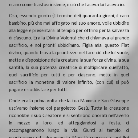
erano come trasfusi insieme, e ciò che faceva lui facevo io.
Ora, essendo giunto (il termine dei) quaranta giorni, il caro
bambino, più che mai affogato nel suo amore, volle ubbidire
alla legge e presentarsi al tempio per offrirsi per la salvezza
di ciascuno. Era la Divina Volontà che ci chiamava al grande
sacrificio, e noi pronti ubbidimmo. Figlia mia, questo Fiat
divino, quando trova la prontezze nel fare ciò che lui vuole,
mette a disposizione della creatura la sua forza divina, la sua
santità, la sua potenza creatrice di moltiplicare quell'atto,
quel sacrificio per tutti e per ciascuno, mette in quel
sacrificio la monetina di valore infinito, (con cui) si può
pagare e soddisfare per tutti.
Onde era la prima volta che la tua Mamma e San Giuseppe
uscivamo insieme col pargoletto Gesù. Tutta la creazione
riconobbe il suo Creatore e si sentirono onorati nell'averlo
in mezzo a loro, ed atteggiandosi a festa, ci
accompagnarono lungo la via. Giunti al tempio, ci
prostrammo ed adorammo la Maestà suprema, e poi (lo)