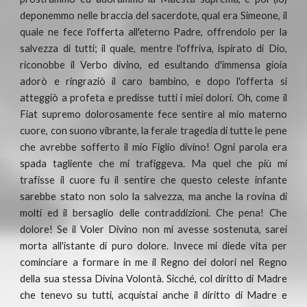
deponemmo nelle braccia del sacerdote, qual era Simeone, il
quale ne fece l'offerta all'eterno Padre, offrendolo per la
salvezza di tutti; il quale, mentre l'offriva, ispirato di Dio,
riconobbe il Verbo divino, ed esultando d'immensa gioia
adorò e ringraziò il caro bambino, e dopo l'offerta si
atteggiò a profeta e predisse tutti i miei dolori. Oh, come il
Fiat supremo dolorosamente fece sentire al mio materno
cuore, con suono vibrante, la ferale tragedia di tutte le pene
che avrebbe sofferto il mio Figlio divino! Ogni parola era
spada tagliente che mi trafiggeva. Ma quel che più mi
trafisse il cuore fu il sentire che questo celeste infante
sarebbe stato non solo la salvezza, ma anche la rovina di
molti ed il bersaglio delle contraddizioni. Che pena! Che
dolore! Se il Voler Divino non mi avesse sostenuta, sarei
morta all'istante di puro dolore. Invece mi diede vita per
cominciare a formare in me il Regno dei dolori nel Regno
della sua stessa Divina Volontà. Sicché, col diritto di Madre
che tenevo su tutti, acquistai anche il diritto di Madre e