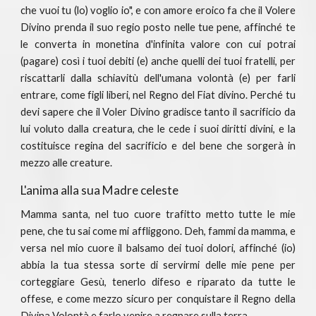
che vuoi tu (lo) voglio io", e con amore eroico fa che il Volere
Divino prenda il suo regio posto nelle tue pene, affinché te
le converta in monetina d'infinita valore con cui potrai
(pagare) così i tuoi debiti (e) anche quelli dei tuoi fratelli, per
riscattarli dalla schiavitù dell'umana volontà (e) per farli
entrare, come figli liberi, nel Regno del Fiat divino. Perché tu
devi sapere che il Voler Divino gradisce tanto il sacrificio da
lui voluto dalla creatura, che le cede i suoi diritti divini, e la
costituisce regina del sacrificio e del bene che sorgerà in
mezzo alle creature.
L'anima alla sua Madre celeste
Mamma santa, nel tuo cuore trafitto metto tutte le mie
pene, che tu sai come mi affliggono. Deh, fammi da mamma, e
versa nel mio cuore il balsamo dei tuoi dolori, affinché (io)
abbia la tua stessa sorte di servirmi delle mie pene per
corteggiare Gesù, tenerlo difeso e riparato da tutte le
offese, e come mezzo sicuro per conquistare il Regno della
Divina Volontà e farlo venire a regnare sulla terra.