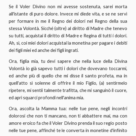
Se il Voler Divino non mi avesse sostenuta, sarei morta
all'istante di puro dolore. Invece mi diede vita, e se ne servì
per formare in me il Regno dei dolori nel Regno della sua
stessa Volontà. Sicché (oltre) al diritto di Madre che tenevo
su tutti, acquistai il diritto di Madre e Regina di tutti i dolori.
Ah, sì, coi miei dolori acquistai la monetina per pagare i debiti
dei figli miei ed anche dei figli ingrati.
Ora, figlia mia, tu devi sapere che nella luce della Divina
Volontà io già sapevo tutti i dolori che dovevano toccarmi,
ed anche più di quello che mi disse il santo profeta, ma in
quell'atto sì solenne di offrire il mio Figlio, (a) sentirmelo
ripetere, mi sentii talmente trafitta, che mi sanguinò il cuore,
ed aprì squarci profondi nell'anima mia.
Ora, ascolta la Mamma tua: nelle tue pene, negli incontri
dolorosi che non ti mancano, non ti abbattere mai, ma con
amore eroico fa che il Voler Divino prenda il suo regio posto
nelle tue pene, affinché te le converta in monetine d'infinito