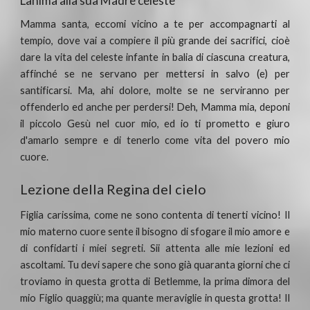
L'anima alla sua Madre celeste
Mamma santa, eccomi vicino a te per accompagnarti al
tempio, dove vai a compiere il più grande dei sacrifici, cioè
dare la vita del celeste infante in balia di ciascuna creatura,
affinché se ne servano per mettersi in salvo (e) per
santificarsi. Ma, ahi dolore, molte se ne serviranno per
offenderlo ed anche per perdersi! Deh, Mamma mia, deponi
il piccolo Gesù nel cuor mio, ed io ti prometto e giuro
d'amarlo sempre e di tenerlo come vita del povero mio
cuore.
Lezione della Regina del cielo
Figlia carissima, come ne sono contenta di tenerti vicino! Il
mio materno cuore sente il bisogno di sfogare il mio amore e
di confidarti i miei segreti. Sii attenta alle mie lezioni ed
ascoltami. Tu devi sapere che sono già quaranta giorni che ci
troviamo in questa grotta di Betlemme, la prima dimora del
mio Figlio quaggiù; ma quante meraviglie in questa grotta! Il