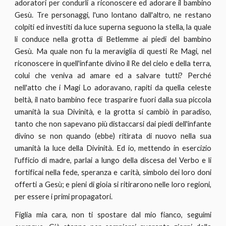
adoratori per condurli a riconoscere ed adorare il bambino
Gesù. Tre personaggi, l'uno lontano dall'altro, ne restano
colpiti ed investiti da luce superna seguono la stella, la quale
li conduce nella grotta di Betlemme ai piedi del bambino
Gesù. Ma quale non fu la meraviglia di questi Re Magi, nel
riconoscere in quell'infante divino il Re del cielo e della terra,
colui che veniva ad amare ed a salvare tutti? Perché
nell'atto che i Magi Lo adoravano, rapiti da quella celeste
beltà, il nato bambino fece trasparire fuori dalla sua piccola
umanità la sua Divinità, e la grotta si cambiò in paradiso,
tanto che non sapevano più distaccarsi dai piedi dell'infante
divino se non quando (ebbe) ritirata di nuovo nella sua
umanità la luce della Divinità. Ed io, mettendo in esercizio
l'ufficio di madre, parlai a lungo della discesa del Verbo e li
fortificai nella fede, speranza e carità, simbolo dei loro doni
offerti a Gesù; e pieni di gioia si ritirarono nelle loro regioni,
per essere i primi propagatori.
Figlia mia cara, non ti spostare dal mio fianco, seguimi