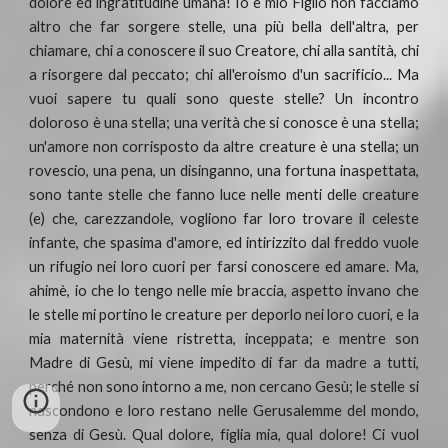
dolore ed ingratitudine umana! Io e mio Figlio non facciamo
altro che far sorgere stelle, una più bella dell'altra, per
chiamare, chi a conoscere il suo Creatore, chi alla santità, chi
a risorgere dal peccato; chi all'eroismo d'un sacrificio... Ma
vuoi sapere tu quali sono queste stelle? Un incontro
doloroso è una stella; una verità che si conosce è una stella;
un'amore non corrisposto da altre creature è una stella; un
rovescio, una pena, un disinganno, una fortuna inaspettata,
sono tante stelle che fanno luce nelle menti delle creature
(e) che, carezzandole, vogliono far loro trovare il celeste
infante, che spasima d'amore, ed intirizzito dal freddo vuole
un rifugio nei loro cuori per farsi conoscere ed amare. Ma,
ahimè, io che lo tengo nelle mie braccia, aspetto invano che
le stelle mi portino le creature per deporlo nei loro cuori, e la
mia maternità viene ristretta, inceppata; e mentre son
Madre di Gesù, mi viene impedito di far da madre a tutti,
perché non sono intorno a me, non cercano Gesù; le stelle si
nascondono e loro restano nelle Gerusalemme del mondo,
senza di Gesù. Qual dolore, figlia mia, qual dolore! Ci vuol