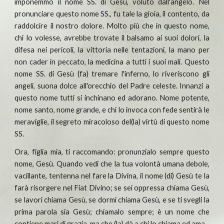
imponemmo il nome SS. di Gesù, voluto dall'angelo. Nel
pronunciare questo nome SS., fu tale la gioia, il contento, da
raddolcire il nostro dolore. Molto più che in questo nome,
chi lo volesse, avrebbe trovate il balsamo ai suoi dolori, la
difesa nei pericoli, la vittoria nelle tentazioni, la mano per
non cader in peccato, la medicina a tutti i suoi mali. Questo
nome SS. di Gesù (fa) tremare l'inferno, lo riveriscono gli
angeli, suona dolce all'orecchio del Padre celeste. Innanzi a
questo nome tutti si inchinano ed adorano. Nome potente,
nome santo, nome grande, e chi lo invoca con fede sentirà le
meraviglie, il segreto miracoloso del(la) virtù di questo nome
SS.
Ora, figlia mia, ti raccomando: pronunzialo sempre questo
nome, Gesù. Quando vedi che la tua volontà umana debole,
vacillante, tentenna nel fare la Divina, il nome (di) Gesù te la
farà risorgere nel Fiat Divino; se sei oppressa chiama Gesù,
se lavori chiama Gesù, se dormi chiama Gesù, e se ti svegli la
prima parola sia Gesù; chiamalo sempre; è un nome che
contiene mari di grazia, ma che (la) dà a chi lo chiama ed ama.