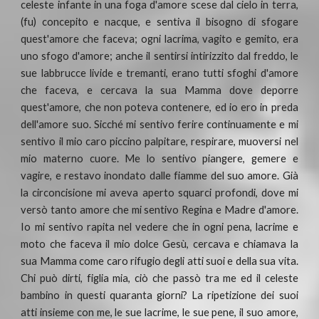
celeste infante in una foga d'amore scese dal cielo in terra,
(fu) concepito e nacque, e sentiva il bisogno di sfogare
quest'amore che faceva; ogni lacrima, vagito e gemito, era
uno sfogo d'amore; anche il sentirsi intirizzito dal freddo, le
sue labbrucce livide e tremanti, erano tutti sfoghi d'amore
che faceva, e cercava la sua Mamma dove deporre
quest'amore, che non poteva contenere, ed io ero in preda
dell'amore suo. Sicché mi sentivo ferire continuamente e mi
sentivo il mio caro piccino palpitare, respirare, muoversi nel
mio materno cuore. Me lo sentivo piangere, gemere e
vagire, e restavo inondato dalle fiamme del suo amore. Già
la circoncisione mi aveva aperto squarci profondi, dove mi
versò tanto amore che mi sentivo Regina e Madre d'amore.
Io mi sentivo rapita nel vedere che in ogni pena, lacrime e
moto che faceva il mio dolce Gesù, cercava e chiamava la
sua Mamma come caro rifugio degli atti suoi e della sua vita.
Chi può dirti, figlia mia, ciò che passò tra me ed il celeste
bambino in questi quaranta giorni? La ripetizione dei suoi
atti insieme con me, le sue lacrime, le sue pene, il suo amore,