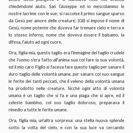
chiedendomi aiuto. San Giuseppe ed io mescolammo le
nostre lacrime con le sue; si raccolse il primo sangue sparso
da Gesù per amore delle creature; (Gli) si impose il nome di
Gesù, nome potente che doveva far tremare cielo e terra e
lo stesso inferno, nome che doveva essere il balsamo, la
difesa, l'aiuto ad ogni cuore.
Ora, figlia mia, questo taglio era l'immagine del taglio crudele
che l'uomo s'era fatto all'anima sua col fare la sua volontà,
ed il mio caro Figlio si faceva fare questo taglio per sanare il
duro taglio delle volontà umane, per sanare col suo sangue
le ferite dei tanti peccati, che il veleno della volontà umana
ha prodotto nelle creature. Sicché ogni atto di volontà
umana è un taglio che si fa e una piaga che si apre, ed il
celeste bambino, col suo taglio doloroso, preparava il
rimedio a tutte le ferite umane.
Ora, figlia mia, un'altra sorpresa: una stella nuova splende
sotto la volta del cielo, e con la sua luce va cercando