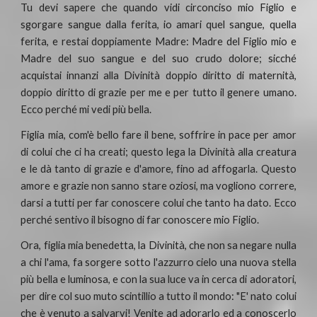
Tu devi sapere che quando vidi circonciso mio Figlio e
sgorgare sangue dalla ferita, io amari quel sangue, quella
ferita, e restai doppiamente Madre: Madre del Figlio mio e
Madre del suo sangue e del suo crudo dolore; sicché
acquistai innanzi alla Divinità doppio diritto di maternità,
doppio diritto di grazie per me e per tutto il genere umano.
Ecco perché mi vedi più bella.
Figlia mia, com'è bello fare il bene, soffrire in pace per amor
di colui che ci ha creati; questo lega la Divinità alla creatura
e le dà tanto di grazie e d'amore, fino ad affogarla. Questo
amore e grazie non sanno stare oziosi, ma vogliono correre,
darsi a tutti per far conoscere colui che tanto ha dato. Ecco
perché sentivo il bisogno di far conoscere mio Figlio.
Ora, figlia mia benedetta, la Divinità, che non sa negare nulla
a chi l'ama, fa sorgere sotto l'azzurro cielo una nuova stella
più bella e luminosa, e con la sua luce va in cerca di adoratori,
per dire col suo muto scintillio a tutto il mondo: "E' nato colui
che è venuto a salvarvi! Venite ad adorarlo ed a conoscerlo