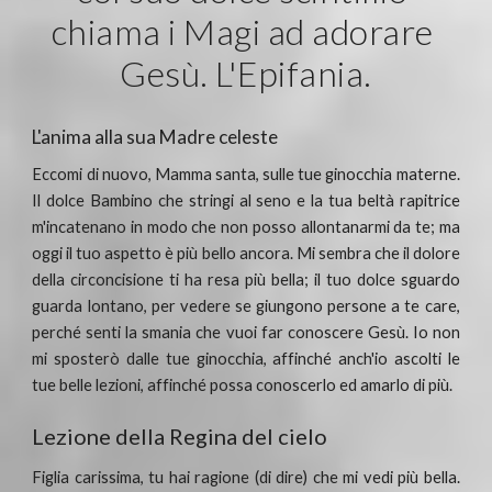
chiama i Magi ad adorare 
Gesù. L'Epifania.
L'anima alla sua Madre celeste
Eccomi di nuovo, Mamma santa, sulle tue ginocchia materne.
Il dolce Bambino che stringi al seno e la tua beltà rapitrice
m'incatenano in modo che non posso allontanarmi da te; ma
oggi il tuo aspetto è più bello ancora. Mi sembra che il dolore
della circoncisione ti ha resa più bella; il tuo dolce sguardo
guarda lontano, per vedere se giungono persone a te care,
perché senti la smania che vuoi far conoscere Gesù. Io non
mi sposterò dalle tue ginocchia, affinché anch'io ascolti le
tue belle lezioni, affinché possa conoscerlo ed amarlo di più.
Lezione della Regina del cielo
Figlia carissima, tu hai ragione (di dire) che mi vedi più bella.