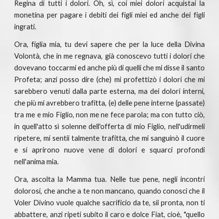
Regina di tutti i dolori. Oh, sì, coi miei dolori acquistai la
monetina per pagare i debiti dei figli miei ed anche dei figli
ingrati.
Ora, figlia mia, tu devi sapere che per la luce della Divina
Volontà, che in me regnava, già conoscevo tutti i dolori che
dovevano toccarmi ed anche più di quelli che mi disse il santo
Profeta; anzi posso dire (che) mi profettizò i dolori che mi
sarebbero venuti dalla parte esterna, ma dei dolori interni,
che più mi avrebbero trafitta, (e) delle pene interne (passate)
tra me e mio Figlio, non me ne fece parola; ma con tutto ciò,
in quell'atto sì solenne dell'offerta di mio Figlio, nell'udirmeli
ripetere, mi sentii talmente trafitta, che mi sanguinò il cuore
e si aprirono nuove vene di dolori e squarci profondi
nell'anima mia.
Ora, ascolta la Mamma tua. Nelle tue pene, negli incontri
dolorosi, che anche a te non mancano, quando conosci che il
Voler Divino vuole qualche sacrificio da te, sii pronta, non ti
abbattere, anzi ripeti subito il caro e dolce Fiat, cioè, "quello