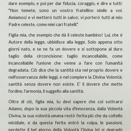
dare esempio, e poi per dar fiducia, coraggio, e dire a tutti:
"Non temete, sono un vostro fratellino simile a voi.
Amiamoci e vi metterò tutti in salvo; vi porterò tutti al mio
Padre celeste, come miei cari fratelli."
Figlia mia, che esempio che dà il celeste bambino! Lui, che è
Autore della legge, ubbidisce alla legge. Solo appena otto
giorni nato, e se ne fa un dovere e si sottopone al duro
taglio della circoncisione: taglio incancellabile, come
incancellabile l'unione che venne a fare con l'umanità
degradata. Ciò dice che la santità sta nel proprio dovere e
nell'osservanza delle leggi, e nel compiere la Divina Volontà;
santità senza dovere non esiste. E' il dovere che mette
l'ordine, l'armonia, il suggello alla santità.
Oltre di ciò, figlia mia, tu devi sapere che col sottrarsi
Adamo, dopo la sua piccola vita d'innocenza, dalla Volontà
Divina, la sua volontà umana restò ferita più che da coltello
micidiale, e da questa ferita entrò la colpa, le passioni,
perdette il bel giorno della Volontà Divina (e) si degradò