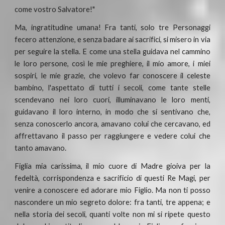
come vostro Salvatore!"
Ma, ingratitudine umana! Fra tanti, solo tre Personaggi
fecero attenzione, e senza badare ai sacrifici, si misero in via
per seguire la stella. E come una stella guidava nel cammino
le loro persone, così le mie preghiere, il mio amore, i miei
sospiri, le mie grazie, che volevo far conoscere il celeste
bambino, l'aspettato di tutti i secoli, come tante stelle
scendevano nei loro cuori, illuminavano le loro menti,
guidavano il loro interno, in modo che si sentivano che,
senza conoscerlo ancora, amavano colui che cercavano, ed
affrettavano il passo per raggiungere e vedere colui che
tanto amavano.
Figlia mia carissima, il mio cuore di Madre gioiva per la
fedeltà, corrispondenza e sacrificio di questi Re Magi, per
venire a conoscere ed adorare mio Figlio. Ma non ti posso
nascondere un mio segreto dolore: fra tanti, tre appena; e
nella storia dei secoli, quanti volte non mi si ripete questo