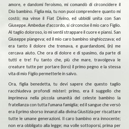
amore, e dandomi l'eroismo, mi comandò di circoncidere il
Dio bambino. Figlia mia, tu non puoi comprendere quanto mi
costò; ma vinse il Fiat Divino, ed ubbidii unita con San
Giuseppe. Ambedue d'accordo, si circoncise il mio caro Figlio.
Al taglio doloroso, io mi sentii strappare il cuore e piansi. San
Giuseppe piangeva; ed il mio caro bambino singhiozzava; ed
era tanto il dolore che tremava, e guardandomi, (in) me
cercava aiuto. Che ora di dolore e di spasimo, da parte di
tutti e tre! Fu tanto che, più che mare, travolgeva le
creature tutte per portare (loro) il primo pegno e la stessa
vita di mio Figlio permetterle in salvo.
Ora, figlia benedetta, tu devi sapere che questo taglio
racchiudeva profondi misteri: primo, era il suggello che
imprimeva nella piccola umanità del celeste bambino la
fratellanza con tutta l'umana famiglia; ed il sangue che versò
era il primo sborso innanzi alla divina Giustizia per riscattare
tutte le umane generazioni. Il caro bambino era innocente;
non era obbligato alla legge; ma volle sottoporsi, prima per