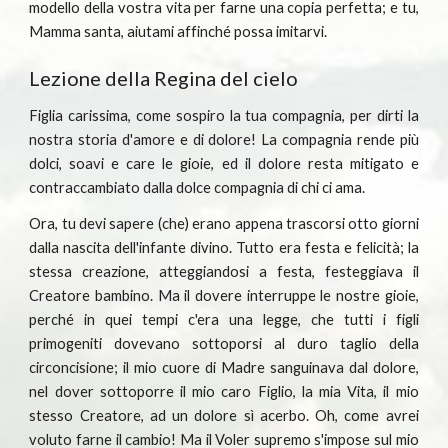
modello della vostra vita per farne una copia perfetta; e tu,
Mamma santa, aiutami affinché possa imitarvi.
Lezione della Regina del cielo
Figlia carissima, come sospiro la tua compagnia, per dirti la
nostra storia d'amore e di dolore! La compagnia rende più
dolci, soavi e care le gioie, ed il dolore resta mitigato e
contraccambiato dalla dolce compagnia di chi ci ama.
Ora, tu devi sapere (che) erano appena trascorsi otto giorni
dalla nascita dell'infante divino. Tutto era festa e felicità; la
stessa creazione, atteggiandosi a festa, festeggiava il
Creatore bambino. Ma il dovere interruppe le nostre gioie,
perché in quei tempi c'era una legge, che tutti i figli
primogeniti dovevano sottoporsi al duro taglio della
circoncisione; il mio cuore di Madre sanguinava dal dolore,
nel dover sottoporre il mio caro Figlio, la mia Vita, il mio
stesso Creatore, ad un dolore sì acerbo. Oh, come avrei
voluto farne il cambio! Ma il Voler supremo s'impose sul mio