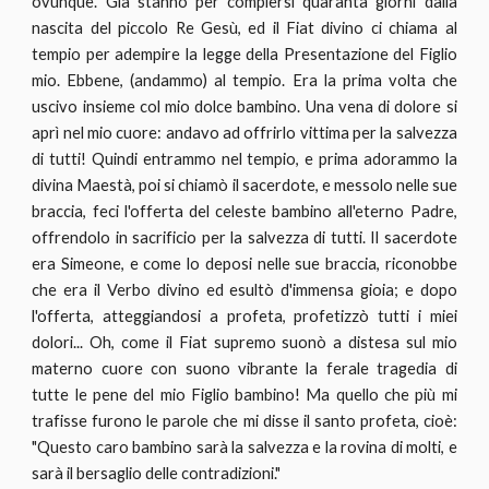
ovunque. Già stanno per compiersi quaranta giorni dalla
nascita del piccolo Re Gesù, ed il Fiat divino ci chiama al
tempio per adempire la legge della Presentazione del Figlio
mio. Ebbene, (andammo) al tempio. Era la prima volta che
uscivo insieme col mio dolce bambino. Una vena di dolore si
aprì nel mio cuore: andavo ad offrirlo vittima per la salvezza
di tutti! Quindi entrammo nel tempio, e prima adorammo la
divina Maestà, poi si chiamò il sacerdote, e messolo nelle sue
braccia, feci l'offerta del celeste bambino all'eterno Padre,
offrendolo in sacrificio per la salvezza di tutti. Il sacerdote
era Simeone, e come lo deposi nelle sue braccia, riconobbe
che era il Verbo divino ed esultò d'immensa gioia; e dopo
l'offerta, atteggiandosi a profeta, profetizzò tutti i miei
dolori... Oh, come il Fiat supremo suonò a distesa sul mio
materno cuore con suono vibrante la ferale tragedia di
tutte le pene del mio Figlio bambino! Ma quello che più mi
trafisse furono le parole che mi disse il santo profeta, cioè:
"Questo caro bambino sarà la salvezza e la rovina di molti, e
sarà il bersaglio delle contradizioni."