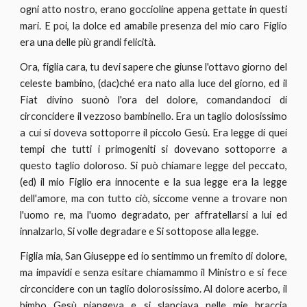
ogni atto nostro, erano goccioline appena gettate in questi
mari. E poi, la dolce ed amabile presenza del mio caro Figlio
era una delle più grandi felicità.
Ora, figlia cara, tu devi sapere che giunse l'ottavo giorno del
celeste bambino, (dac)ché era nato alla luce del giorno, ed il
Fiat divino suonò l'ora del dolore, comandandoci di
circoncidere il vezzoso bambinello. Era un taglio dolosissimo
a cui si doveva sottoporre il piccolo Gesù. Era legge di quei
tempi che tutti i primogeniti si dovevano sottoporre a
questo taglio doloroso. Si può chiamare legge del peccato,
(ed) il mio Figlio era innocente e la sua legge era la legge
dell'amore, ma con tutto ciò, siccome venne a trovare non
l'uomo re, ma l'uomo degradato, per affratellarsi a lui ed
innalzarlo, Si volle degradare e Si sottopose alla legge.
Figlia mia, San Giuseppe ed io sentimmo un fremito di dolore,
ma impavidi e senza esitare chiamammo il Ministro e si fece
circoncidere con un taglio dolorosissimo. Al dolore acerbo, il
bimbo Gesù piangeva e si slanciava nelle mie braccia