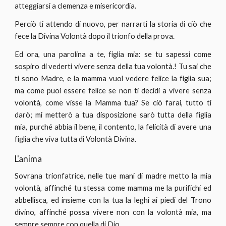
atteggiarsi a clemenza e misericordia.
Perciò ti attendo di nuovo, per narrarti la storia di ciò che
fece la Divina Volontà dopo il trionfo della prova.
Ed ora, una parolina a te, figlia mia: se tu sapessi come
sospiro di vederti vivere senza della tua volontà.! Tu sai che
ti sono Madre, e la mamma vuol vedere felice la figlia sua;
ma come puoi essere felice se non ti decidi a vivere senza
volontà, come visse la Mamma tua? Se ciò farai, tutto ti
darò; mi metterò a tua disposizione sarò tutta della figlia
mia, purché abbia il bene, il contento, la felicità di avere una
figlia che viva tutta di Volontà Divina.
L'anima
Sovrana trionfatrice, nelle tue mani di madre metto la mia
volontà, affinché tu stessa come mamma me la purifichi ed
abbellisca, ed insieme con la tua la leghi ai piedi del Trono
divino, affinché possa vivere non con la volontà mia, ma
sempre sempre con quella di Dio.