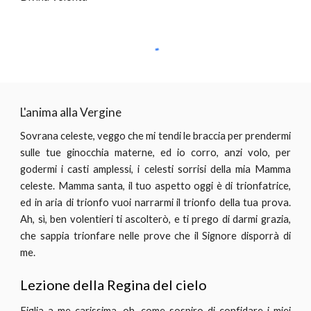
L'anima alla Vergine
Sovrana celeste, veggo che mi tendi le braccia per prendermi
sulle tue ginocchia materne, ed io corro, anzi volo, per
godermi i casti amplessi, i celesti sorrisi della mia Mamma
celeste. Mamma santa, il tuo aspetto oggi è di trionfatrice,
ed in aria di trionfo vuoi narrarmi il trionfo della tua prova.
Ah, sì, ben volentieri ti ascolterò, e ti prego di darmi grazia,
che sappia trionfare nelle prove che il Signore disporrà di
me.
Lezione della Regina del cielo
Figlia a me carissima, oh, come sospiro di confidare i miei