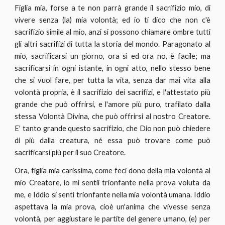
Figlia mia, forse a te non parrà grande il sacrifizio mio, di
vivere senza (la) mia volontà; ed io ti dico che non c'è
sacrifizio simile al mio, anzi si possono chiamare ombre tutti
gli altri sacrifizi di tutta la storia del mondo. Paragonato al
mio, sacrificarsi un giorno, ora sì ed ora no, è facile; ma
sacrificarsi in ogni istante, in ogni atto, nello stesso bene
che si vuol fare, per tutta la vita, senza dar mai vita alla
volontà propria, è il sacrifizio dei sacrifizi, e l'attestato più
grande che può offrirsi, e l'amore più puro, trafilato dalla
stessa Volontà Divina, che può offrirsi al nostro Creatore.
E' tanto grande questo sacrifizio, che Dio non può chiedere
di più dalla creatura, né essa può trovare come può
sacrificarsi più per il suo Creatore.
Ora, figlia mia carissima, come feci dono della mia volontà al
mio Creatore, io mi sentii trionfante nella prova voluta da
me, e Iddio si sentì trionfante nella mia volontà umana. Iddio
aspettava la mia prova, cioè un'anima che vivesse senza
volontà, per aggiustare le partite del genere umano, (e) per