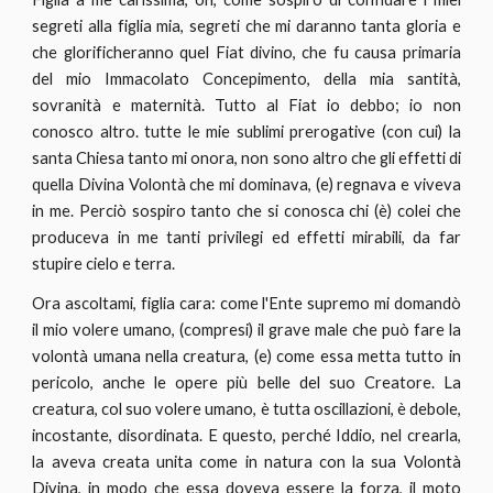
segreti alla figlia mia, segreti che mi daranno tanta gloria e
che glorificheranno quel Fiat divino, che fu causa primaria
del mio Immacolato Concepimento, della mia santità,
sovranità e maternità. Tutto al Fiat io debbo; io non
conosco altro. tutte le mie sublimi prerogative (con cui) la
santa Chiesa tanto mi onora, non sono altro che gli effetti di
quella Divina Volontà che mi dominava, (e) regnava e viveva
in me. Perciò sospiro tanto che si conosca chi (è) colei che
produceva in me tanti privilegi ed effetti mirabili, da far
stupire cielo e terra.
Ora ascoltami, figlia cara: come l'Ente supremo mi domandò
il mio volere umano, (compresi) il grave male che può fare la
volontà umana nella creatura, (e) come essa metta tutto in
pericolo, anche le opere più belle del suo Creatore. La
creatura, col suo volere umano, è tutta oscillazioni, è debole,
incostante, disordinata. E questo, perché Iddio, nel crearla,
la aveva creata unita come in natura con la sua Volontà
Divina, in modo che essa doveva essere la forza, il moto