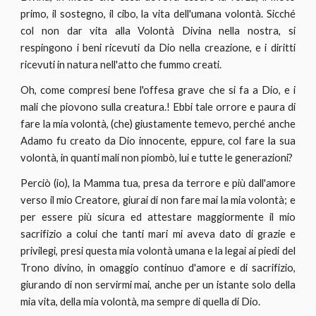
primo, il sostegno, il cibo, la vita dell'umana volontà. Sicché
col non dar vita alla Volontà Divina nella nostra, si
respingono i beni ricevuti da Dio nella creazione, e i diritti
ricevuti in natura nell'atto che fummo creati.
Oh, come compresi bene l'offesa grave che si fa a Dio, e i
mali che piovono sulla creatura.! Ebbi tale orrore e paura di
fare la mia volontà, (che) giustamente temevo, perché anche
Adamo fu creato da Dio innocente, eppure, col fare la sua
volontà, in quanti mali non piombò, lui e tutte le generazioni?
Perciò (io), la Mamma tua, presa da terrore e più dall'amore
verso il mio Creatore, giurai di non fare mai la mia volontà; e
per essere più sicura ed attestare maggiormente il mio
sacrifizio a colui che tanti mari mi aveva dato di grazie e
privilegi, presi questa mia volontà umana e la legai ai piedi del
Trono divino, in omaggio continuo d'amore e di sacrifizio,
giurando di non servirmi mai, anche per un istante solo della
mia vita, della mia volontà, ma sempre di quella di Dio.