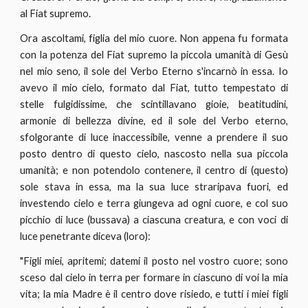
al Fiat supremo.
Ora ascoltami, figlia del mio cuore. Non appena fu formata
con la potenza del Fiat supremo la piccola umanità di Gesù
nel mio seno, il sole del Verbo Eterno s'incarnò in essa. Io
avevo il mio cielo, formato dal Fiat, tutto tempestato di
stelle fulgidissime, che scintillavano gioie, beatitudini,
armonie di bellezza divine, ed il sole del Verbo eterno,
sfolgorante di luce inaccessibile, venne a prendere il suo
posto dentro di questo cielo, nascosto nella sua piccola
umanità; e non potendolo contenere, il centro di (questo)
sole stava in essa, ma la sua luce straripava fuori, ed
investendo cielo e terra giungeva ad ogni cuore, e col suo
picchio di luce (bussava) a ciascuna creatura, e con voci di
luce penetrante diceva (loro):
"Figli miei, apritemi; datemi il posto nel vostro cuore; sono
sceso dal cielo in terra per formare in ciascuno di voi la mia
vita; la mia Madre è il centro dove risiedo, e tutti i miei figli