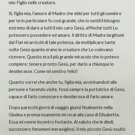
mio Figlio nelle creature.
Sì, figlia mia, l'amore di Madre che ebbi per tutti gli uomini e 
per te in particolare fu così grande, che io sentii il bisogno 
estremo di dare a tutti il mio caro Gesù, affinché tutti Lo 
potessero possedere ed amare. Il diritto di Madre largitomi 
dal Fiat mi arricchì di tale potenza, da moltiplicare tante 
volte Gesù quante erano le creature che Lo volevano 
ricevere. Questo era il più grande miracolo che io potevo 
compiere: tenere pronto Gesù, per darlo a chiunque lo 
desiderasse. Come mi sentivo felici!
Quanto vorrei che anche tu, figlia mia, avvicinandoti alle 
persone e facendo visite, fossi sempre la portatrice di Gesù, 
capace di farlo conoscere e desiderosa di farlo amare.
Dopo parecchi giorni di viaggio giunsi finalmente nella 
Giudea e premurosamente mi recai alla casa di Elisabetta. 
Essa mi venne incontro festante. Al saluto che le diedi, 
successero fenomeni meravigliosi. Il mio piccolo Gesù esultò 