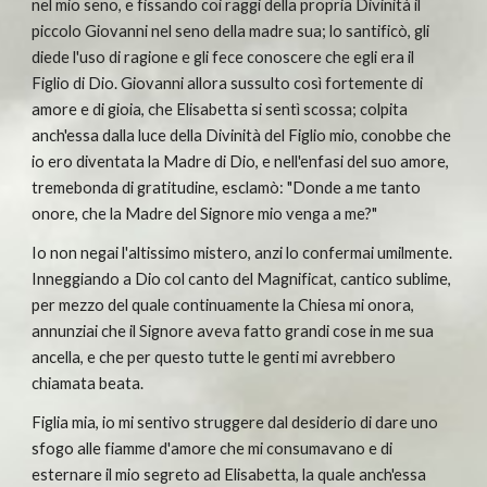
nel mio seno, e fissando coi raggi della propria Divinità il 
piccolo Giovanni nel seno della madre sua; lo santificò, gli 
diede l'uso di ragione e gli fece conoscere che egli era il 
Figlio di Dio. Giovanni allora sussulto così fortemente di 
amore e di gioia, che Elisabetta si sentì scossa; colpita 
anch'essa dalla luce della Divinità del Figlio mio, conobbe che 
io ero diventata la Madre di Dio, e nell'enfasi del suo amore, 
tremebonda di gratitudine, esclamò: "Donde a me tanto 
onore, che la Madre del Signore mio venga a me?"
Io non negai l'altissimo mistero, anzi lo confermai umilmente. 
Inneggiando a Dio col canto del Magnificat, cantico sublime, 
per mezzo del quale continuamente la Chiesa mi onora, 
annunziai che il Signore aveva fatto grandi cose in me sua 
ancella, e che per questo tutte le genti mi avrebbero 
chiamata beata.
Figlia mia, io mi sentivo struggere dal desiderio di dare uno 
sfogo alle fiamme d'amore che mi consumavano e di 
esternare il mio segreto ad Elisabetta, la quale anch'essa 