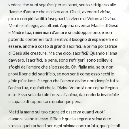
vedere che vuoi seguirmi per imitarmi, sento refrigerio alle 
fiamme d'amore che mi divorano. Oh, sì, avendoti vicina, 
potrò con più facilità insegnarti a vivere di Volontà Divina. 
Mentre mi segui, ascoltami: Appena diventai Madre di Gesù 
e Madre tua, i miei mari d'amore si raddoppiarono, e non 
potendo contenerli tutti sentivo il bisogno di espanderli e di 
essere, anche a costo di grandi sacrifici, la prima portatrice 
di Gesù alle creature. Ma che dico, sacrifici? Quando si ama 
davvero, i sacrifici, le pene, sono refrigeri, sono sollievi e 
sfoghi dell'amore che si possiede. Oh, figlia mia, se tu non 
provi il bene del sacrificio, se non senti come esso rechi le 
gioie più intime, è segno che l'amore divino non riempie tutta 
l'anima tua, e quindi che la Divina Volontà non regna Regina 
in te. Essa sola dà tale forza all'anima, da renderla invincibile 
e capace di sopportare qualunque pena.
Metti la mano sul tuo cuore ed osserva quanti vuoti 
d'amore siano in esso. Rifletti: quella segreta stima di te 
stessa, quel turbarti per ogni minima contrariata, quei piccoli 