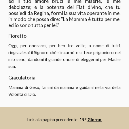
ed il tuo amore bruci le mie miserie, le mie
debolezze; e la potenza del Fiat divino, che tu
possiedi da Regina, formi la sua vita operante in me,
in modo che possa dire: "La Mamma è tutta per me,
ed io sono tutta per lei."
Fioretto
Oggi, per onorarmi, per ben tre volte, a nome di tutti,
ringrazierai il Signore ché s'incarnò e si fece prigioniero nel
mio seno, dandomi il grande onore di eleggermi per Madre
sua.
Giaculatoria
Mamma di Gesù, fammi da mamma e guidami nella via della
Volontà di Dio.
Link alla pagina precedente: 
19° 
Giorno 