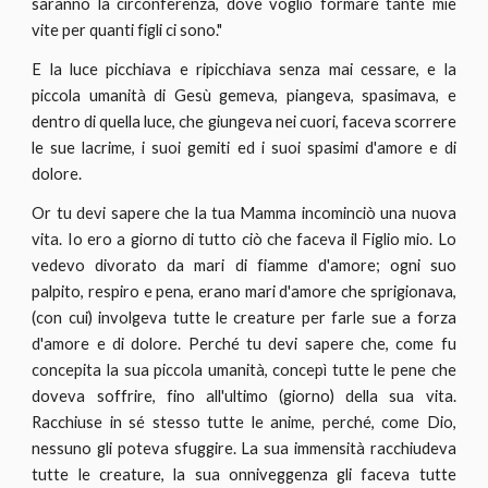
saranno la circonferenza, dove voglio formare tante mie
vite per quanti figli ci sono."
E la luce picchiava e ripicchiava senza mai cessare, e la
piccola umanità di Gesù gemeva, piangeva, spasimava, e
dentro di quella luce, che giungeva nei cuori, faceva scorrere
le sue lacrime, i suoi gemiti ed i suoi spasimi d'amore e di
dolore.
Or tu devi sapere che la tua Mamma incominciò una nuova
vita. Io ero a giorno di tutto ciò che faceva il Figlio mio. Lo
vedevo divorato da mari di fiamme d'amore; ogni suo
palpito, respiro e pena, erano mari d'amore che sprigionava,
(con cui) involgeva tutte le creature per farle sue a forza
d'amore e di dolore. Perché tu devi sapere che, come fu
concepita la sua piccola umanità, concepì tutte le pene che
doveva soffrire, fino all'ultimo (giorno) della sua vita.
Racchiuse in sé stesso tutte le anime, perché, come Dio,
nessuno gli poteva sfuggire. La sua immensità racchiudeva
tutte le creature, la sua onniveggenza gli faceva tutte