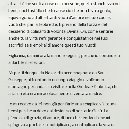
attacchi che senti a cose ed a persone, quella stanchezza nel 
bene, quel fastidio che ti cause ciò che non ti va a genio, 
equivalgono ad altrettanti vuoti d'amore nel tuo cuore; 
vuoti che, pari a febbrette, ti privano della forza e del 
desiderio di colmarti di Volontà Divina. Oh, come sentirei 
anche tu la virtù refrigerante e conquistatrice nei tuoi 
sacrifici, se ti empirai di amore questi tuoi vuoti!
Figlia mia, dammi ora la mano e seguimi, perché io continuerò 
a darti le mie lezioni.
Mi partii dunque da Nazareth accompagnata da San 
Giuseppe, affrontando un lungo viaggio e valicando 
montagne per andare a visitare nella Giudea Elisabetta, che 
a tarda età era miracolosamente diventata madre.
Io mi recavo da lei, non già per farle una semplice visita, ma 
bensì perché ardevo dal desiderio di portarle Gesù. La 
pienezza di grazia, di amore, di luce che sentivo in me mi 
spingeva a portare, a moltiplicare, a centuplicare la vita di 