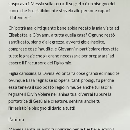
sospirava il Messia sulla terra. Il segreto è un bisogno del 
cuore che irresistibilmente si rivela alle persone capaci 
d'intendersi.
Chi potrà mai dirti quanto bene abbia recato la mia visita ad 
Elisabetta, a Giovanni, a tutta quella casa? Ognuno restò 
santificato, pieno d'allegrezza, avvertì gioie insolite, 
comprese cose inaudite, e Giovanni in particolare ricevette 
tutte le grazie che gli erano necessarie per prepararsi ad 
essere il Precursore del Figlio mio.
Figlia carissima, la Divina Volontà fa cose grandi ed inaudite 
ovunque Essa regna; se io operai tanti prodigi, fu perché 
essa teneva il suo posto regio in me. Se anche tu lascirai 
regnare il Divin Volere nell'anima tua, diverrai tu pure la 
portatrice di Gesù alle creature, sentirai anche tu 
l'irresistibile bisogno di darlo a tutti!
L'anima
Mamma santa, quanto ti ringrazio per le tue belle lezioni! 