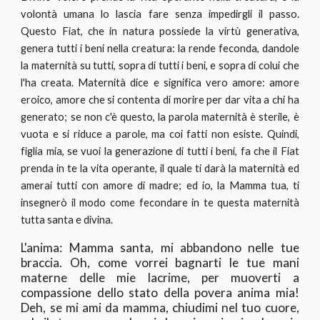
volontà umana lo lascia fare senza impedirgli il passo.
Questo Fiat, che in natura possiede la virtù generativa,
genera tutti i beni nella creatura: la rende feconda, dandole
la maternità su tutti, sopra di tutti i beni, e sopra di colui che
l'ha creata. Maternità dice e significa vero amore: amore
eroico, amore che si contenta di morire per dar vita a chi ha
generato; se non c'è questo, la parola maternità è sterile, è
vuota e si riduce a parole, ma coi fatti non esiste. Quindi,
figlia mia, se vuoi la generazione di tutti i beni, fa che il Fiat
prenda in te la vita operante, il quale ti darà la maternità ed
amerai tutti con amore di madre; ed io, la Mamma tua, ti
insegnerò il modo come fecondare in te questa maternità
tutta santa e divina.
L'anima: Mamma santa, mi abbandono nelle tue
braccia. Oh, come vorrei bagnarti le tue mani
materne delle mie lacrime, per muoverti a
compassione dello stato della povera anima mia!
Deh, se mi ami da mamma, chiudimi nel tuo cuore,