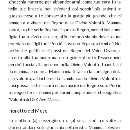
ginocchia materne per abbandonarmi, come tua cara figlia,
nelle tue braccia, per chiederti coi sospiri più ardenti in
questo mese a te consacrato la grazia più grande: che mi
ammetta a vivere nel Regno della Divina Volontà. Mamma
santa, tu che sei la Regina di questo Regno, ammettimi come
figlia tua a vivere in esso, affinché non sia più deserto, ma
popolato dai figli tuoi. Perciò, sovrana Regina, a te mi affido,
acciocché guidi i miei passi nel Regno del Voler Divino, e
stretta alla tua mano materna guiderai tutto l'essere mio,
perché faccia vita perenne nella Divina Volontà. Tu mi farai
da mamma, e come a Mamma mia ti faccio la consegna della
mia volontà, affinché me la scambi con la Divina Volontà, e
così possa restar sicura di non uscire dal Regno suo. Perciò
ti prego che mi illumini per farmi comprendere che significa
"Volontà di Dio". Ave Maria...
Fioretto del Mese
La mattina, (a) mezzogiorno e (a) sera, cioè tre volte al
giorno, andare sulle ginocchia della nostra Mamma celeste e