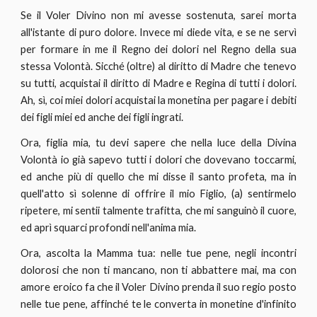
Se il Voler Divino non mi avesse sostenuta, sarei morta
all'istante di puro dolore. Invece mi diede vita, e se ne servì
per formare in me il Regno dei dolori nel Regno della sua
stessa Volontà. Sicché (oltre) al diritto di Madre che tenevo
su tutti, acquistai il diritto di Madre e Regina di tutti i dolori.
Ah, sì, coi miei dolori acquistai la monetina per pagare i debiti
dei figli miei ed anche dei figli ingrati.
Ora, figlia mia, tu devi sapere che nella luce della Divina
Volontà io già sapevo tutti i dolori che dovevano toccarmi,
ed anche più di quello che mi disse il santo profeta, ma in
quell'atto sì solenne di offrire il mio Figlio, (a) sentirmelo
ripetere, mi sentii talmente trafitta, che mi sanguinò il cuore,
ed aprì squarci profondi nell'anima mia.
Ora, ascolta la Mamma tua: nelle tue pene, negli incontri
dolorosi che non ti mancano, non ti abbattere mai, ma con
amore eroico fa che il Voler Divino prenda il suo regio posto
nelle tue pene, affinché te le converta in monetine d'infinito