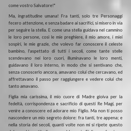
come vostro Salvatore!"
Ma, ingratitudine umana! Fra tanti, solo tre Personaggi
fecero attenzione, e senza badare ai sacrifici, si misero in via
per seguire la stella. E come una stella guidava nel cammino
le loro persone, così le mie preghiere, il mio amore, i miei
sospiri, le mie grazie, che volevo far conoscere il celeste
bambino, l'aspettato di tutti i secoli, come tante stelle
scendevano nei loro cuori, illuminavano le loro menti,
guidavano il loro interno, in modo che si sentivano che,
senza conoscerlo ancora, amavano colui che cercavano, ed
affrettavano il passo per raggiungere e vedere colui che
tanto amavano.
Figlia mia carissima, il mio cuore di Madre gioiva per la
fedeltà, corrispondenza e sacrificio di questi Re Magi, per
venire a conoscere ed adorare mio Figlio. Ma non ti posso
nascondere un mio segreto dolore: fra tanti, tre appena; e
nella storia dei secoli, quanti volte non mi si ripete questo