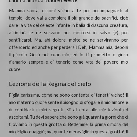
L'anima alla sua Madre celeste
Mamma santa, eccomi vicino a te per accompagnarti al
tempio, dove vai a compiere il più grande dei sacrifici, cioè
dare la vita del celeste infante in balia di ciascuna creatura,
affinché se ne servano per mettersi in salvo (e) per
santificarsi. Ma, ahi dolore, molte se ne serviranno per
offenderlo ed anche per perdersi! Deh, Mamma mia, deponi
il piccolo Gesù nel cuor mio, ed io ti prometto e giuro
d'amarlo sempre e di tenerlo come vita del povero mio
cuore.
Lezione della Regina del cielo
Figlia carissima, come ne sono contenta di tenerti vicino! Il
mio materno cuore sente il bisogno di sfogare il mio amore e
di confidarti i miei segreti. Sii attenta alle mie lezioni ed
ascoltami. Tu devi sapere che sono già quaranta giorni che ci
troviamo in questa grotta di Betlemme, la prima dimora del
mio Figlio quaggiù; ma quante meraviglie in questa grotta! Il