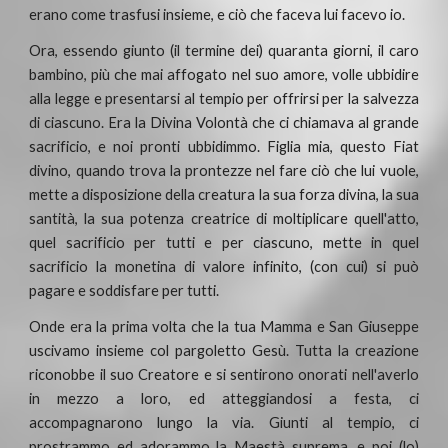
erano come trasfusi insieme, e ciò che faceva lui facevo io.
Ora, essendo giunto (il termine dei) quaranta giorni, il caro
bambino, più che mai affogato nel suo amore, volle ubbidire
alla legge e presentarsi al tempio per offrirsi per la salvezza
di ciascuno. Era la Divina Volontà che ci chiamava al grande
sacrificio, e noi pronti ubbidimmo. Figlia mia, questo Fiat
divino, quando trova la prontezze nel fare ciò che lui vuole,
mette a disposizione della creatura la sua forza divina, la sua
santità, la sua potenza creatrice di moltiplicare quell'atto,
quel sacrificio per tutti e per ciascuno, mette in quel
sacrificio la monetina di valore infinito, (con cui) si può
pagare e soddisfare per tutti.
Onde era la prima volta che la tua Mamma e San Giuseppe
uscivamo insieme col pargoletto Gesù. Tutta la creazione
riconobbe il suo Creatore e si sentirono onorati nell'averlo
in mezzo a loro, ed atteggiandosi a festa, ci
accompagnarono lungo la via. Giunti al tempio, ci
prostrammo ed adorammo la Maestà suprema, e poi (lo)