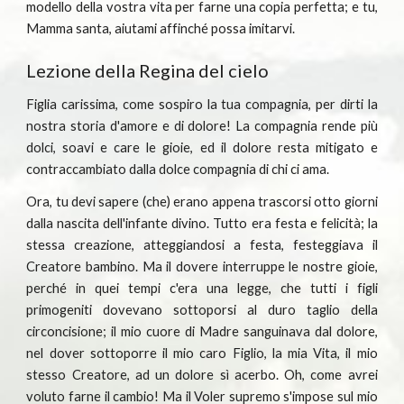
modello della vostra vita per farne una copia perfetta; e tu,
Mamma santa, aiutami affinché possa imitarvi.
Lezione della Regina del cielo
Figlia carissima, come sospiro la tua compagnia, per dirti la
nostra storia d'amore e di dolore! La compagnia rende più
dolci, soavi e care le gioie, ed il dolore resta mitigato e
contraccambiato dalla dolce compagnia di chi ci ama.
Ora, tu devi sapere (che) erano appena trascorsi otto giorni
dalla nascita dell'infante divino. Tutto era festa e felicità; la
stessa creazione, atteggiandosi a festa, festeggiava il
Creatore bambino. Ma il dovere interruppe le nostre gioie,
perché in quei tempi c'era una legge, che tutti i figli
primogeniti dovevano sottoporsi al duro taglio della
circoncisione; il mio cuore di Madre sanguinava dal dolore,
nel dover sottoporre il mio caro Figlio, la mia Vita, il mio
stesso Creatore, ad un dolore sì acerbo. Oh, come avrei
voluto farne il cambio! Ma il Voler supremo s'impose sul mio