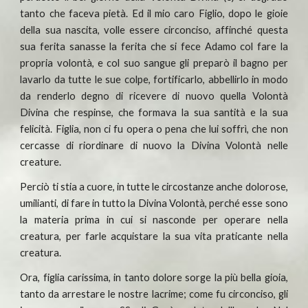
tanto che faceva pietà. Ed il mio caro Figlio, dopo le gioie
della sua nascita, volle essere circonciso, affinché questa
sua ferita sanasse la ferita che si fece Adamo col fare la
propria volontà, e col suo sangue gli preparò il bagno per
lavarlo da tutte le sue colpe, fortificarlo, abbellirlo in modo
da renderlo degno di ricevere di nuovo quella Volontà
Divina che respinse, che formava la sua santità e la sua
felicità. Figlia, non ci fu opera o pena che lui soffrì, che non
cercasse di riordinare di nuovo la Divina Volontà nelle
creature.
Perciò ti stia a cuore, in tutte le circostanze anche dolorose,
umilianti, di fare in tutto la Divina Volontà, perché esse sono
la materia prima in cui si nasconde per operare nella
creatura, per farle acquistare la sua vita praticante nella
creatura.
Ora, figlia carissima, in tanto dolore sorge la più bella gioia,
tanto da arrestare le nostre lacrime; come fu circonciso, gli