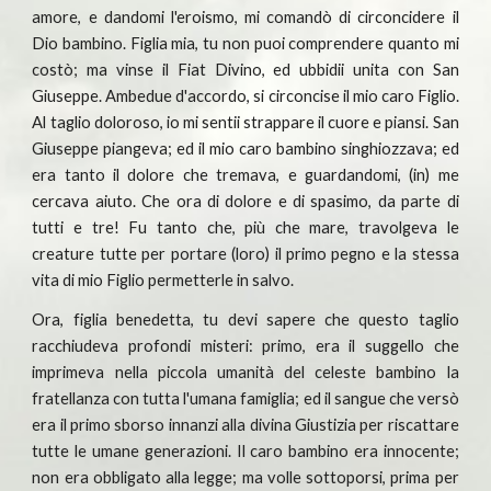
amore, e dandomi l'eroismo, mi comandò di circoncidere il
Dio bambino. Figlia mia, tu non puoi comprendere quanto mi
costò; ma vinse il Fiat Divino, ed ubbidii unita con San
Giuseppe. Ambedue d'accordo, si circoncise il mio caro Figlio.
Al taglio doloroso, io mi sentii strappare il cuore e piansi. San
Giuseppe piangeva; ed il mio caro bambino singhiozzava; ed
era tanto il dolore che tremava, e guardandomi, (in) me
cercava aiuto. Che ora di dolore e di spasimo, da parte di
tutti e tre! Fu tanto che, più che mare, travolgeva le
creature tutte per portare (loro) il primo pegno e la stessa
vita di mio Figlio permetterle in salvo.
Ora, figlia benedetta, tu devi sapere che questo taglio
racchiudeva profondi misteri: primo, era il suggello che
imprimeva nella piccola umanità del celeste bambino la
fratellanza con tutta l'umana famiglia; ed il sangue che versò
era il primo sborso innanzi alla divina Giustizia per riscattare
tutte le umane generazioni. Il caro bambino era innocente;
non era obbligato alla legge; ma volle sottoporsi, prima per