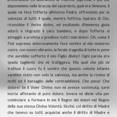
deponemmo nelle braccia del sacerdote, qual era Simeone, il
quale ne fece l'offerta all'eterno Padre, offrendolo per la
salvezza di tutti; il quale, mentre l'offriva, ispirato di Dio,
riconobbe il Verbo divino, ed esultando d'immensa gioia
adorò e ringraziò il caro bambino, e dopo l'offerta si
atteggiò a profeta e predisse tutti i miei dolori. Oh, come il
Fiat supremo dolorosamente fece sentire al mio materno
cuore, con suono vibrante, la ferale tragedia di tutte le pene
che avrebbe sofferto il mio Figlio divino! Ogni parola era
spada tagliente che mi trafiggeva. Ma quel che più mi
trafisse il cuore fu il sentire che questo celeste infante
sarebbe stato non solo la salvezza, ma anche la rovina di
molti ed il bersaglio delle contraddizioni. Che pena! Che
dolore! Se il Voler Divino non mi avesse sostenuta, sarei
morta all'istante di puro dolore. Invece mi diede vita per
cominciare a formare in me il Regno dei dolori nel Regno
della sua stessa Divina Volontà. Sicché, col diritto di Madre
che tenevo su tutti, acquistai anche il diritto di Madre e