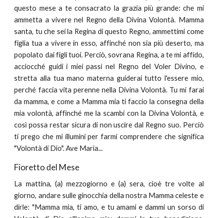
questo mese a te consacrato la grazia più grande: che mi
ammetta a vivere nel Regno della Divina Volontà. Mamma
santa, tu che sei la Regina di questo Regno, ammettimi come
figlia tua a vivere in esso, affinché non sia più deserto, ma
popolato dai figli tuoi. Perciò, sovrana Regina, a te mi affido,
acciocché guidi i miei passi nel Regno del Voler Divino, e
stretta alla tua mano materna guiderai tutto l'essere mio,
perché faccia vita perenne nella Divina Volontà. Tu mi farai
da mamma, e come a Mamma mia ti faccio la consegna della
mia volontà, affinché me la scambi con la Divina Volontà, e
così possa restar sicura di non uscire dal Regno suo. Perciò
ti prego che mi illumini per farmi comprendere che significa
"Volontà di Dio". Ave Maria...
Fioretto del Mese
La mattina, (a) mezzogiorno e (a) sera, cioè tre volte al
giorno, andare sulle ginocchia della nostra Mamma celeste e
dirle: "Mamma mia, ti amo, e tu amami e dammi un sorso di