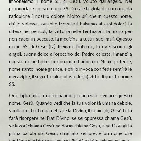
imponemmo il nome SS. di Gesù, voluto dall'angelo. Nel
pronunciare questo nome SS., fu tale la gioia, il contento, da
raddolcire il nostro dolore. Molto più che in questo nome,
chi lo volesse, avrebbe trovate il balsamo ai suoi dolori, la
difesa nei pericoli, la vittoria nelle tentazioni, la mano per
non cader in peccato, la medicina a tutti i suoi mali. Questo
nome SS. di Gesù (fa) tremare l'inferno, lo riveriscono gli
angeli, suona dolce all'orecchio del Padre celeste. Innanzi a
questo nome tutti si inchinano ed adorano. Nome potente,
nome santo, nome grande, e chi lo invoca con fede sentirà le
meraviglie, il segreto miracoloso del(la) virtù di questo nome
SS.
Ora, figlia mia, ti raccomando: pronunzialo sempre questo
nome, Gesù. Quando vedi che la tua volontà umana debole,
vacillante, tentenna nel fare la Divina, il nome (di) Gesù te la
farà risorgere nel Fiat Divino; se sei oppressa chiama Gesù,
se lavori chiama Gesù, se dormi chiama Gesù, e se ti svegli la
prima parola sia Gesù; chiamalo sempre; è un nome che
contiene mari di grazia, ma che (la) dà a chi lo chiama ed ama.