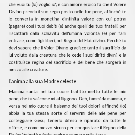
che vuoi tu (lo) voglio io", e con amore eroico fa che il Volere
Divino prenda il suo regio posto nelle tue pene, affinché te
le converta in monetina d'infinita valore con cui potrai
(pagare) così i tuoi debiti (e) anche quelli dei tuoi fratelli, per
riscattarli dalla schiavitù dell'umana volontà (e) per farli
entrare, come figli liberi, nel Regno del Fiat divino. Perché tu
devi sapere che il Voler Divino gradisce tanto il sacrificio da
lui voluto dalla creatura, che le cede i suoi diritti divini, e la
costituisce regina del sacrificio e del bene che sorgerà in
mezzo alle creature.
L'anima alla sua Madre celeste
Mamma santa, nel tuo cuore trafitto metto tutte le mie
pene, che tu sai come mi affliggono. Deh, fammi da mamma, e
versa nel mio cuore il balsamo dei tuoi dolori, affinché (io)
abbia la tua stessa sorte di servirmi delle mie pene per
corteggiare Gesù, tenerlo difeso e riparato da tutte le
offese, e come mezzo sicuro per conquistare il Regno della
Divina Volontà e farlo venire a regnare sulla terra.