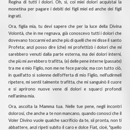
Regina di tutti i dolori. Oh, sì, coi miei dolori acquistai la
monetina per pagare i debiti dei figli miei ed anche dei figli
ingrati.
Ora, figlia mia, tu devi sapere che per la luce della Divina
Volontà, che in me regnava, già conoscevo tutti i dolori che
dovevano toccarmi ed anche più di quelli che mi disse il santo
Profeta; anzi posso dire (che) mi profettizò i dolori che mi
sarebbero venuti dalla parte esterna, ma dei dolori interni,
che più mi avrebbero trafitta, (e) delle pene interne (passate)
tra me e mio Figlio, non me ne fece parola; ma con tutto ciò,
in quell'atto sì solenne dell'offerta di mio Figlio, nell'udirmeli
ripetere, mi sentii talmente trafitta, che mi sanguinò il cuore
e si aprirono nuove vene di dolori e squarci profondi
nell'anima mia.
Ora, ascolta la Mamma tua. Nelle tue pene, negli incontri
dolorosi, che anche a te non mancano, quando conosci che il
Voler Divino vuole qualche sacrificio da te, sii pronta, non ti
abbattere, anzi ripeti subito il caro e dolce Fiat, cioè, "quello