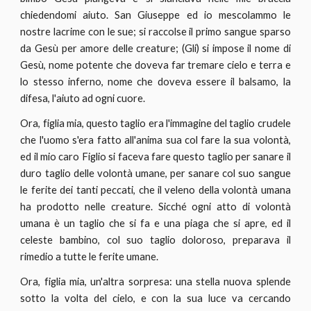
chiedendomi aiuto. San Giuseppe ed io mescolammo le
nostre lacrime con le sue; si raccolse il primo sangue sparso
da Gesù per amore delle creature; (Gli) si impose il nome di
Gesù, nome potente che doveva far tremare cielo e terra e
lo stesso inferno, nome che doveva essere il balsamo, la
difesa, l'aiuto ad ogni cuore.
Ora, figlia mia, questo taglio era l'immagine del taglio crudele
che l'uomo s'era fatto all'anima sua col fare la sua volontà,
ed il mio caro Figlio si faceva fare questo taglio per sanare il
duro taglio delle volontà umane, per sanare col suo sangue
le ferite dei tanti peccati, che il veleno della volontà umana
ha prodotto nelle creature. Sicché ogni atto di volontà
umana è un taglio che si fa e una piaga che si apre, ed il
celeste bambino, col suo taglio doloroso, preparava il
rimedio a tutte le ferite umane.
Ora, figlia mia, un'altra sorpresa: una stella nuova splende
sotto la volta del cielo, e con la sua luce va cercando