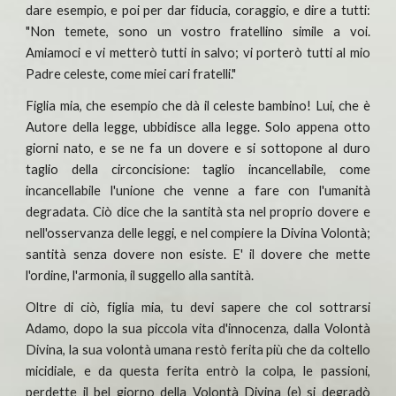
dare esempio, e poi per dar fiducia, coraggio, e dire a tutti:
"Non temete, sono un vostro fratellino simile a voi.
Amiamoci e vi metterò tutti in salvo; vi porterò tutti al mio
Padre celeste, come miei cari fratelli."
Figlia mia, che esempio che dà il celeste bambino! Lui, che è
Autore della legge, ubbidisce alla legge. Solo appena otto
giorni nato, e se ne fa un dovere e si sottopone al duro
taglio della circoncisione: taglio incancellabile, come
incancellabile l'unione che venne a fare con l'umanità
degradata. Ciò dice che la santità sta nel proprio dovere e
nell'osservanza delle leggi, e nel compiere la Divina Volontà;
santità senza dovere non esiste. E' il dovere che mette
l'ordine, l'armonia, il suggello alla santità.
Oltre di ciò, figlia mia, tu devi sapere che col sottrarsi
Adamo, dopo la sua piccola vita d'innocenza, dalla Volontà
Divina, la sua volontà umana restò ferita più che da coltello
micidiale, e da questa ferita entrò la colpa, le passioni,
perdette il bel giorno della Volontà Divina (e) si degradò