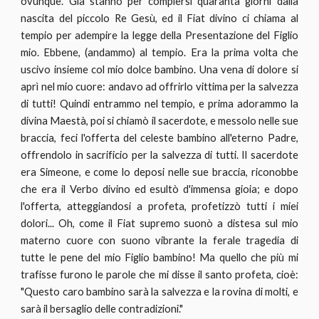
ovunque. Già stanno per compiersi quaranta giorni dalla
nascita del piccolo Re Gesù, ed il Fiat divino ci chiama al
tempio per adempire la legge della Presentazione del Figlio
mio. Ebbene, (andammo) al tempio. Era la prima volta che
uscivo insieme col mio dolce bambino. Una vena di dolore si
aprì nel mio cuore: andavo ad offrirlo vittima per la salvezza
di tutti! Quindi entrammo nel tempio, e prima adorammo la
divina Maestà, poi si chiamò il sacerdote, e messolo nelle sue
braccia, feci l'offerta del celeste bambino all'eterno Padre,
offrendolo in sacrificio per la salvezza di tutti. Il sacerdote
era Simeone, e come lo deposi nelle sue braccia, riconobbe
che era il Verbo divino ed esultò d'immensa gioia; e dopo
l'offerta, atteggiandosi a profeta, profetizzò tutti i miei
dolori... Oh, come il Fiat supremo suonò a distesa sul mio
materno cuore con suono vibrante la ferale tragedia di
tutte le pene del mio Figlio bambino! Ma quello che più mi
trafisse furono le parole che mi disse il santo profeta, cioè:
"Questo caro bambino sarà la salvezza e la rovina di molti, e
sarà il bersaglio delle contradizioni."