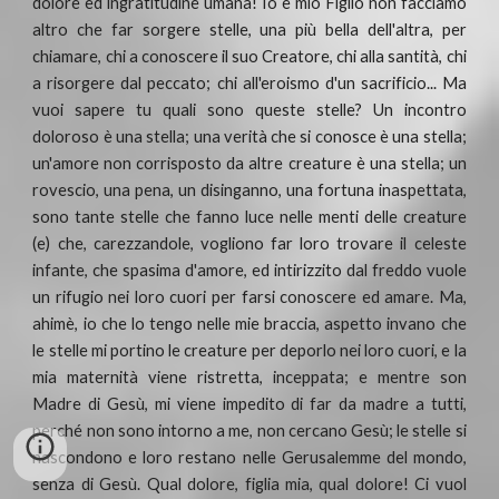
dolore ed ingratitudine umana! Io e mio Figlio non facciamo
altro che far sorgere stelle, una più bella dell'altra, per
chiamare, chi a conoscere il suo Creatore, chi alla santità, chi
a risorgere dal peccato; chi all'eroismo d'un sacrificio... Ma
vuoi sapere tu quali sono queste stelle? Un incontro
doloroso è una stella; una verità che si conosce è una stella;
un'amore non corrisposto da altre creature è una stella; un
rovescio, una pena, un disinganno, una fortuna inaspettata,
sono tante stelle che fanno luce nelle menti delle creature
(e) che, carezzandole, vogliono far loro trovare il celeste
infante, che spasima d'amore, ed intirizzito dal freddo vuole
un rifugio nei loro cuori per farsi conoscere ed amare. Ma,
ahimè, io che lo tengo nelle mie braccia, aspetto invano che
le stelle mi portino le creature per deporlo nei loro cuori, e la
mia maternità viene ristretta, inceppata; e mentre son
Madre di Gesù, mi viene impedito di far da madre a tutti,
perché non sono intorno a me, non cercano Gesù; le stelle si
nascondono e loro restano nelle Gerusalemme del mondo,
senza di Gesù. Qual dolore, figlia mia, qual dolore! Ci vuol