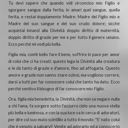
Tu devi sapere che quando vidi circonciso mio Figlio e
sgorgare sangue dalla ferita, io amari quel sangue, quella
ferita, e restai doppiamente Madre: Madre del Figlio mio e
Madre del suo sangue e del suo crudo dolore; sicché
acquistai innanzi alla Divinità doppio diritto di maternità,
doppio diritto di grazie per me e per tutto il genere umano.
Ecco perché mi vedi più bella.
Figlia mia, com'è bello fare il bene, soffrire in pace per amor
di colui che ci ha creati; questo lega la Divinità alla creatura
e le dà tanto di grazie e d'amore, fino ad affogarla. Questo
amore e grazie non sanno stare oziosi, ma vogliono correre,
darsi a tutti per far conoscere colui che tanto ha dato. Ecco
perché sentivo il bisogno di far conoscere mio Figlio.
Ora, figlia mia benedetta, la Divinità, che non sa negare nulla
a chi l'ama, fa sorgere sotto l'azzurro cielo una nuova stella
più bella e luminosa, e con la sua luce va in cerca di adoratori,
per dire col suo muto scintillio a tutto il mondo: "E' nato colui
che è venuto a salvarvi! Venite ad adorarlo ed a conoscerlo