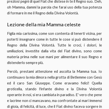
preziosi pegni di quel Fiat che distese in te il Regno suo. Deh,
oh Mamma, dammi la parola che farai uso della tua potenza
di formare in me il Regno della Divina Volontà.
Lezione della mia Mamma celeste
Figlia mia carissima, come son contenta di tenerti vicina, per
poterti insegnare come in tutte le cose si può distendere il
Regno della Divina Volontà. Tutte le croci, i dolori, le
umiliazioni, investite dalla vita del Fiat divino, sono come
materia prima nelle sue mani per alimentare il suo Regno e
distenderlo sempre più.
Perciò, prestami attenzione ed ascolta la Mamma tua. Io
continuavo la mia dimora nella grotta di Betlemme con Gesù
ed il caro San Giuseppe. Come eravamo felici! Quella
groticella, stando l'infante divino e la Divina Volontà
operante in noi, si era cambiata in paradiso. E' vero che pene
e lacrime non ci mancavano, ma confrontate ai mari immensi
di gioia, di felicità, di luce, che il Fiat divino faceva sorgere in