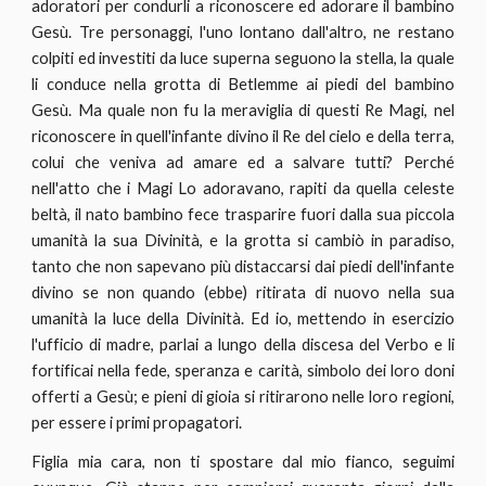
adoratori per condurli a riconoscere ed adorare il bambino
Gesù. Tre personaggi, l'uno lontano dall'altro, ne restano
colpiti ed investiti da luce superna seguono la stella, la quale
li conduce nella grotta di Betlemme ai piedi del bambino
Gesù. Ma quale non fu la meraviglia di questi Re Magi, nel
riconoscere in quell'infante divino il Re del cielo e della terra,
colui che veniva ad amare ed a salvare tutti? Perché
nell'atto che i Magi Lo adoravano, rapiti da quella celeste
beltà, il nato bambino fece trasparire fuori dalla sua piccola
umanità la sua Divinità, e la grotta si cambiò in paradiso,
tanto che non sapevano più distaccarsi dai piedi dell'infante
divino se non quando (ebbe) ritirata di nuovo nella sua
umanità la luce della Divinità. Ed io, mettendo in esercizio
l'ufficio di madre, parlai a lungo della discesa del Verbo e li
fortificai nella fede, speranza e carità, simbolo dei loro doni
offerti a Gesù; e pieni di gioia si ritirarono nelle loro regioni,
per essere i primi propagatori.
Figlia mia cara, non ti spostare dal mio fianco, seguimi