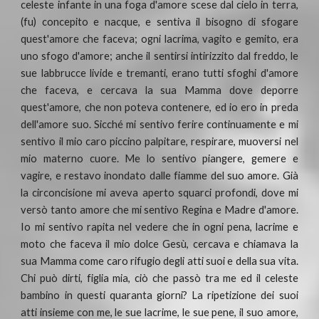
celeste infante in una foga d'amore scese dal cielo in terra,
(fu) concepito e nacque, e sentiva il bisogno di sfogare
quest'amore che faceva; ogni lacrima, vagito e gemito, era
uno sfogo d'amore; anche il sentirsi intirizzito dal freddo, le
sue labbrucce livide e tremanti, erano tutti sfoghi d'amore
che faceva, e cercava la sua Mamma dove deporre
quest'amore, che non poteva contenere, ed io ero in preda
dell'amore suo. Sicché mi sentivo ferire continuamente e mi
sentivo il mio caro piccino palpitare, respirare, muoversi nel
mio materno cuore. Me lo sentivo piangere, gemere e
vagire, e restavo inondato dalle fiamme del suo amore. Già
la circoncisione mi aveva aperto squarci profondi, dove mi
versò tanto amore che mi sentivo Regina e Madre d'amore.
Io mi sentivo rapita nel vedere che in ogni pena, lacrime e
moto che faceva il mio dolce Gesù, cercava e chiamava la
sua Mamma come caro rifugio degli atti suoi e della sua vita.
Chi può dirti, figlia mia, ciò che passò tra me ed il celeste
bambino in questi quaranta giorni? La ripetizione dei suoi
atti insieme con me, le sue lacrime, le sue pene, il suo amore,