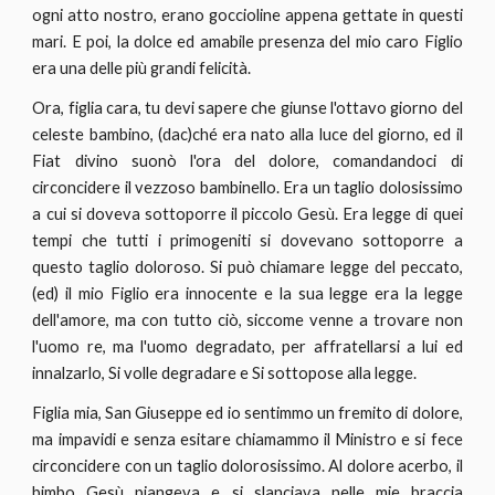
ogni atto nostro, erano goccioline appena gettate in questi
mari. E poi, la dolce ed amabile presenza del mio caro Figlio
era una delle più grandi felicità.
Ora, figlia cara, tu devi sapere che giunse l'ottavo giorno del
celeste bambino, (dac)ché era nato alla luce del giorno, ed il
Fiat divino suonò l'ora del dolore, comandandoci di
circoncidere il vezzoso bambinello. Era un taglio dolosissimo
a cui si doveva sottoporre il piccolo Gesù. Era legge di quei
tempi che tutti i primogeniti si dovevano sottoporre a
questo taglio doloroso. Si può chiamare legge del peccato,
(ed) il mio Figlio era innocente e la sua legge era la legge
dell'amore, ma con tutto ciò, siccome venne a trovare non
l'uomo re, ma l'uomo degradato, per affratellarsi a lui ed
innalzarlo, Si volle degradare e Si sottopose alla legge.
Figlia mia, San Giuseppe ed io sentimmo un fremito di dolore,
ma impavidi e senza esitare chiamammo il Ministro e si fece
circoncidere con un taglio dolorosissimo. Al dolore acerbo, il
bimbo Gesù piangeva e si slanciava nelle mie braccia