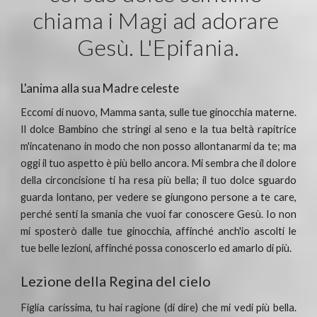
chiama i Magi ad adorare 
Gesù. L'Epifania.
L'anima alla sua Madre celeste
Eccomi di nuovo, Mamma santa, sulle tue ginocchia materne.
Il dolce Bambino che stringi al seno e la tua beltà rapitrice
m'incatenano in modo che non posso allontanarmi da te; ma
oggi il tuo aspetto è più bello ancora. Mi sembra che il dolore
della circoncisione ti ha resa più bella; il tuo dolce sguardo
guarda lontano, per vedere se giungono persone a te care,
perché senti la smania che vuoi far conoscere Gesù. Io non
mi sposterò dalle tue ginocchia, affinché anch'io ascolti le
tue belle lezioni, affinché possa conoscerlo ed amarlo di più.
Lezione della Regina del cielo
Figlia carissima, tu hai ragione (di dire) che mi vedi più bella.