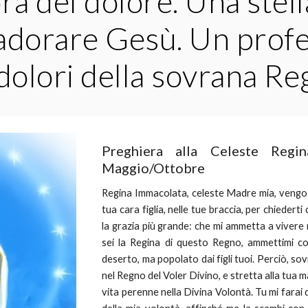
ra del dolore. Una stel
adorare Gesù. Un profeta
dolori della sovrana Re
Preghiera alla Celeste Reg
Maggio/Ottobre
Regina Immacolata, celeste Madre mia, vengo
tua cara figlia, nelle tue braccia, per chiedert
la grazia più grande: che mi ammetta a vivere
sei la Regina di questo Regno, ammettimi com
deserto, ma popolato dai figli tuoi. Perciò, sov
nel Regno del Voler Divino, e stretta alla tua 
vita perenne nella Divina Volontà. Tu mi fara