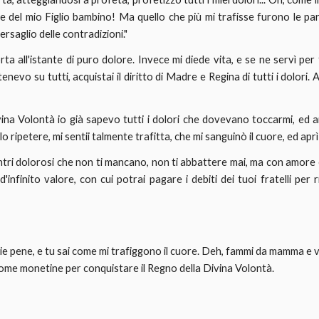
e del mio Figlio bambino! Ma quello che più mi trafisse furono le pa
bersaglio delle contradizioni."
ta all'istante di puro dolore. Invece mi diede vita, e se ne servì per
nevo su tutti, acquistai il diritto di Madre e Regina di tutti i dolori. 
ivina Volontà io già sapevo tutti i dolori che dovevano toccarmi, ed a
melo ripetere, mi sentii talmente trafitta, che mi sanguinò il cuore, ed ap
ntri dolorosi che non ti mancano, non ti abbattere mai, ma con amore e
infinito valore, con cui potrai pagare i debiti dei tuoi fratelli per ri
 pene, e tu sai come mi trafiggono il cuore. Deh, fammi da mamma e ver
e come monetine per conquistare il Regno della Divina Volontà.