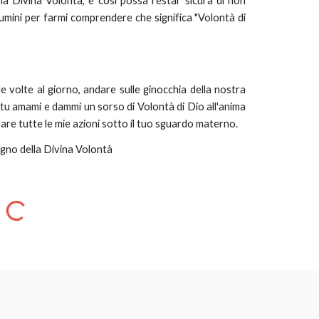
la Divina Volontà, e così possa restar sicura di non
llumini per farmi comprendere che significa "Volontà di
re volte al giorno, andare sulle ginocchia della nostra
tu amami e dammi un sorso di Volontà di Dio all'anima
are tutte le mie azioni sotto il tuo sguardo materno.
egno della Divina Volontà