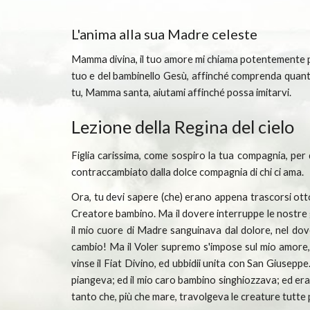
L'anima alla sua Madre celeste
Mamma divina, il tuo amore mi chiama potentemente pre
tuo e del bambinello Gesù, affinché comprenda quanto
tu, Mamma santa, aiutami affinché possa imitarvi.
Lezione della Regina del cielo
Figlia carissima, come sospiro la tua compagnia, per d
contraccambiato dalla dolce compagnia di chi ci ama.
Ora, tu devi sapere (che) erano appena trascorsi otto g
Creatore bambino. Ma il dovere interruppe le nostre gio
il mio cuore di Madre sanguinava dal dolore, nel dove
cambio! Ma il Voler supremo s'impose sul mio amore,
vinse il Fiat Divino, ed ubbidii unita con San Giuseppe
piangeva; ed il mio caro bambino singhiozzava; ed era 
tanto che, più che mare, travolgeva le creature tutte pe