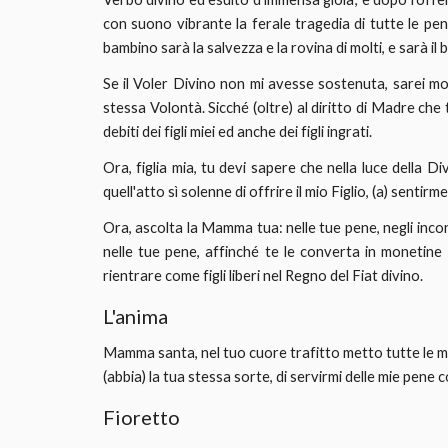
con suono vibrante la ferale tragedia di tutte le pen
bambino sarà la salvezza e la rovina di molti, e sarà il 
Se il Voler Divino non mi avesse sostenuta, sarei mor
stessa Volontà. Sicché (oltre) al diritto di Madre che te
debiti dei figli miei ed anche dei figli ingrati.
Ora, figlia mia, tu devi sapere che nella luce della D
quell'atto sì solenne di offrire il mio Figlio, (a) sentir
Ora, ascolta la Mamma tua: nelle tue pene, negli inco
nelle tue pene, affinché te le converta in monetine d'
rientrare come figli liberi nel Regno del Fiat divino.
L'anima
Mamma santa, nel tuo cuore trafitto metto tutte le mie
(abbia) la tua stessa sorte, di servirmi delle mie pen
Fioretto