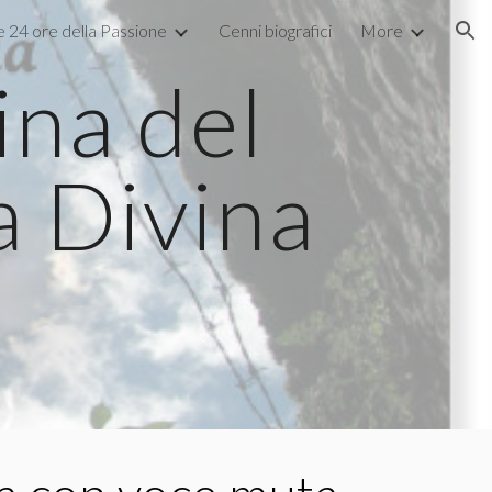
e 24 ore della Passione
Cenni biografici
More
ion
na del 
a Divina 