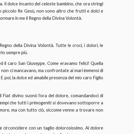
 Il dolce incanto del celeste bambino, che ora stringi
o piccolo Re Gesù, non sono altro che frutti e dolci e
formare in me il Regno della Divina Volontà.
egno della Divina Volontà. Tutte le croci, i dolori, le
rlo sempre più.
d il caro San Giuseppe. Come eravamo felici! Quella
ime non ci mancavano, ma confrontate ai mari immensi di
. E poi, la dolce ed amabile presenza del mio caro Figlio
il Fiat divino suonò l'ora del dolore, comandandoci di
tempi che tutti i primogeniti si dovevano sottoporre a
l'amore, ma con tutto ciò, siccome venne a trovare non
e circoncidere con un taglio dolorosissimo. Al dolore