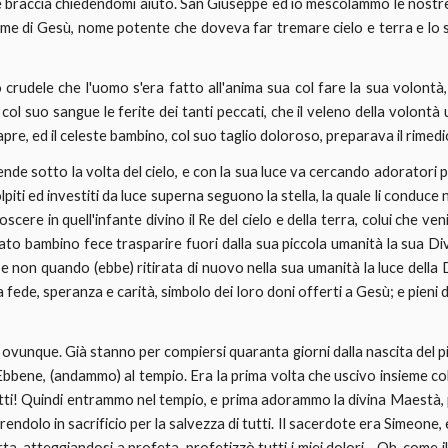
ie braccia chiedendomi aiuto. San Giuseppe ed io mescolammo le nostre 
nome di Gesù, nome potente che doveva far tremare cielo e terra e lo
io crudele che l'uomo s'era fatto all'anima sua col fare la sua volontà,
col suo sangue le ferite dei tanti peccati, che il veleno della volont
apre, ed il celeste bambino, col suo taglio doloroso, preparava il rimedi
plende sotto la volta del cielo, e con la sua luce va cercando adoratori
lpiti ed investiti da luce superna seguono la stella, la quale li conduc
scere in quell'infante divino il Re del cielo e della terra, colui che v
nato bambino fece trasparire fuori dalla sua piccola umanità la sua Div
se non quando (ebbe) ritirata di nuovo nella sua umanità la luce della Di
la fede, speranza e carità, simbolo dei loro doni offerti a Gesù; e pieni di
i ovunque. Già stanno per compiersi quaranta giorni dalla nascita del pi
 Ebbene, (andammo) al tempio. Era la prima volta che uscivo insieme col
utti! Quindi entrammo nel tempio, e prima adorammo la divina Maestà, p
rendolo in sacrificio per la salvezza di tutti. Il sacerdote era Simeone,
ta, atteggiandosi a profeta, profetizzò tutti i miei dolori... Oh, com