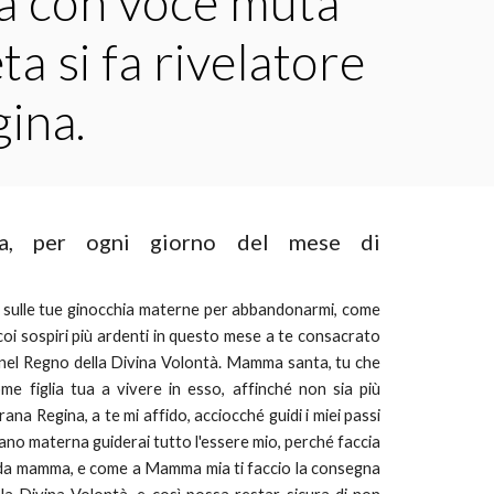
la con voce muta 
 si fa rivelatore 
gina.
ina, per ogni giorno del mese di
 sulle tue ginocchia materne per abbandonarmi, come
i coi sospiri più ardenti in questo mese a te consacrato
 nel Regno della Divina Volontà. Mamma santa, tu che
e figlia tua a vivere in esso, affinché non sia più
rana Regina, a te mi affido, acciocché guidi i miei passi
mano materna guiderai tutto l'essere mio, perché faccia
i da mamma, e come a Mamma mia ti faccio la consegna