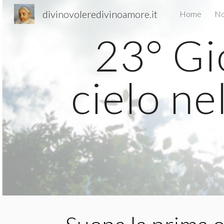
divinovoleredivinoamore.it
Home
No
Sk
23° Gi
cielo ne