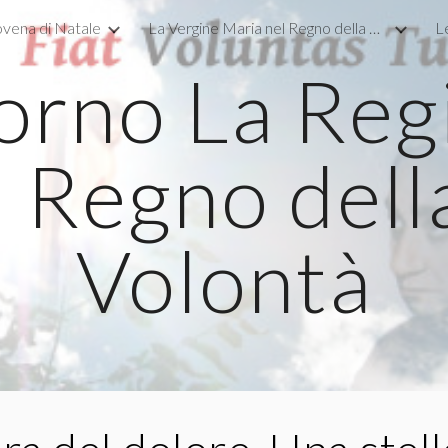
vena di Natale
La Vergine Maria nel Regno della Divina Volontà
L
ip to main content
Skip to navigat
orno La Regi
l Regno dell
Volontà