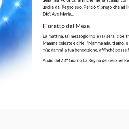
della mia volontà, affinché me la scambi con 
uscire dal Regno suo. Perciò ti prego che mi i
Dio". Ave Maria...
Fioretto del Mese
La mattina, (a) mezzogiorno e (a) sera, cioè t
Mamma celeste e dirle: "Mamma mia, ti amo, e 
mia; dammi la tua benedizione, affinché possa f
Audio del 23° Giorno La Regina del cielo nel R