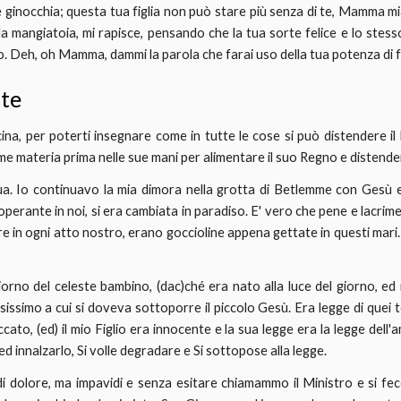
inocchia; questa tua figlia non può stare più senza di te, Mamma mia.
la mangiatoia, mi rapisce, pensando che la tua sorte felice e lo stess
 suo. Deh, oh Mamma, dammi la parola che farai uso della tua potenza di 
te
ina, per poterti insegnare come in tutte le cose si può distendere il R
 come materia prima nelle sue mani per alimentare il suo Regno e distende
a. Io continuavo la mia dimora nella grotta di Betlemme con Gesù e
à operante in noi, si era cambiata in paradiso. E' vero che pene e lacr
orgere in ogni atto nostro, erano goccioline appena gettate in questi mari
giorno del celeste bambino, (dac)ché era nato alla luce del giorno, ed 
osissimo a cui si doveva sottoporre il piccolo Gesù. Era legge di quei 
cato, (ed) il mio Figlio era innocente e la sua legge era la legge del
ed innalzarlo, Si volle degradare e Si sottopose alla legge.
i dolore, ma impavidi e senza esitare chiamammo il Ministro e si fec