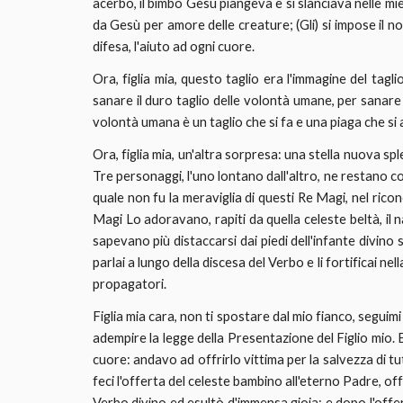
acerbo, il bimbo Gesù piangeva e si slanciava nelle m
da Gesù per amore delle creature; (Gli) si impose il 
difesa, l'aiuto ad ogni cuore.
Ora, figlia mia, questo taglio era l'immagine del tagl
sanare il duro taglio delle volontà umane, per sanare 
volontà umana è un taglio che si fa e una piaga che si 
Ora, figlia mia, un'altra sorpresa: una stella nuova s
Tre personaggi, l'uno lontano dall'altro, ne restano co
quale non fu la meraviglia di questi Re Magi, nel ricono
Magi Lo adoravano, rapiti da quella celeste beltà, il 
sapevano più distaccarsi dai piedi dell'infante divino 
parlai a lungo della discesa del Verbo e li fortificai nel
propagatori.
Figlia mia cara, non ti spostare dal mio fianco, seguim
adempire la legge della Presentazione del Figlio mio.
cuore: andavo ad offrirlo vittima per la salvezza di t
feci l'offerta del celeste bambino all'eterno Padre, off
Verbo divino ed esultò d'immensa gioia; e dopo l'offer