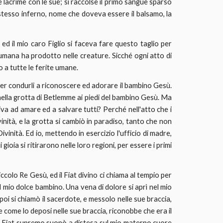
lacrime con le sue; si raccolse il primo sangue sparso
 stesso inferno, nome che doveva essere il balsamo, la
 ed il mio caro Figlio si faceva fare questo taglio per
à umana ha prodotto nelle creature. Sicché ogni atto di
o a tutte le ferite umane.
 per condurli a riconoscere ed adorare il bambino Gesù.
e nella grotta di Betlemme ai piedi del bambino Gesù. Ma
eniva ad amare ed a salvare tutti? Perché nell'atto che i
inità, e la grotta si cambiò in paradiso, tanto che non
vinità. Ed io, mettendo in esercizio l'ufficio di madre,
 gioia si ritirarono nelle loro regioni, per essere i primi
ccolo Re Gesù, ed il Fiat divino ci chiama al tempio per
 mio dolce bambino. Una vena di dolore si aprì nel mio
oi si chiamò il sacerdote, e messolo nelle sue braccia,
 e come lo deposi nelle sue braccia, riconobbe che era il
e il Fiat supremo suonò a distesa sul mio materno cuore