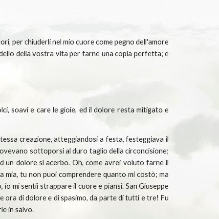
ori, per chiuderli nel mio cuore come pegno dell'amore
llo della vostra vita per farne una copia perfetta; e
i, soavi e care le gioie, ed il dolore resta mitigato e
 stessa creazione, atteggiandosi a festa, festeggiava il
 dovevano sottoporsi al duro taglio della circoncisione;
ad un dolore sì acerbo. Oh, come avrei voluto farne il
lia mia, tu non puoi comprendere quanto mi costò; ma
, io mi sentii strappare il cuore e piansi. San Giuseppe
ora di dolore e di spasimo, da parte di tutti e tre! Fu
le in salvo.