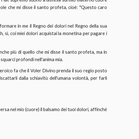
role che mi disse il santo profeta, cioè: "Questo caro
 formare in me il Regno dei dolori nel Regno della sua
Ah, sì, coi miei dolori acquistai la monetina per pagare i
nche più di quello che mi disse il santo profeta, ma in
rì squarci profondi nell'anima mia.
roico fa che il Voler Divino prenda il suo regio posto
scattarli dalla schiavitù dell'umana volontà, per farli
sa nel mio (cuore) il balsamo dei tuoi dolori, affinché