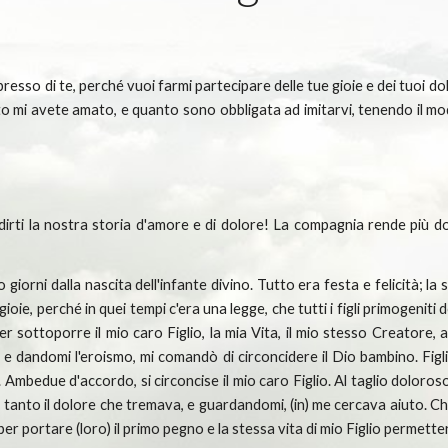
sso di te, perché vuoi farmi partecipare delle tue gioie e dei tuoi dol
 mi avete amato, e quanto sono obbligata ad imitarvi, tenendo il mode
irti la nostra storia d'amore e di dolore! La compagnia rende più dolc
iorni dalla nascita dell'infante divino. Tutto era festa e felicità; la
ie, perché in quei tempi c'era una legge, che tutti i figli primogeniti
r sottoporre il mio caro Figlio, la mia Vita, il mio stesso Creatore, 
 e dandomi l'eroismo, mi comandò di circoncidere il Dio bambino. Fig
. Ambedue d'accordo, si circoncise il mio caro Figlio. Al taglio doloroso
tanto il dolore che tremava, e guardandomi, (in) me cercava aiuto. Che 
r portare (loro) il primo pegno e la stessa vita di mio Figlio permetter