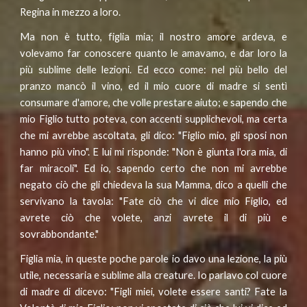
Regina in mezzo a loro.
Ma non è tutto, figlia mia; il nostro amore ardeva, e
volevamo far conoscere quanto le amavamo, e dar loro la
più sublime delle lezioni. Ed ecco come: nel più bello del
pranzo mancò il vino, ed il mio cuore di madre si sentì
consumare d'amore, che volle prestare aiuto; e sapendo che
mio Figlio tutto poteva, con accenti supplichevoli, ma certa
che mi avrebbe ascoltata, gli dico: "Figlio mio, gli sposi non
hanno più vino". E lui mi risponde: "Non è giunta l'ora mia, di
far miracoli". Ed io, sapendo certo che non mi avrebbe
negato ciò che gli chiedeva la sua Mamma, dico a quelli che
servivano la tavola: "Fate ciò che vi dice mio Figlio, ed
avrete ciò che volete, anzi avrete il di più e
sovrabbondante."
Figlia mia, in queste poche parole io davo una lezione, la più
utile, necessaria e sublime alla creature. Io parlavo col cuore
di madre di dicevo: "Figli miei, volete essere santi? Fate la