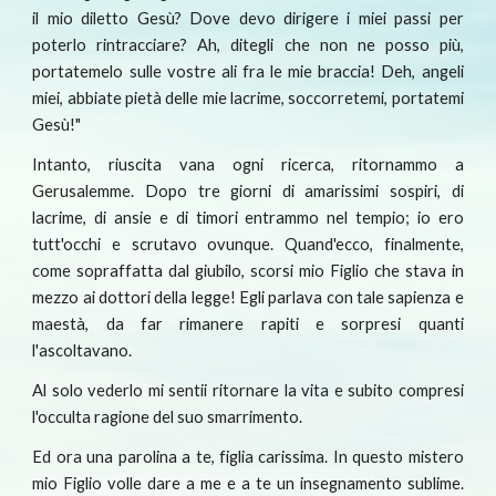
il mio diletto Gesù? Dove devo dirigere i miei passi per
poterlo rintracciare? Ah, ditegli che non ne posso più,
portatemelo sulle vostre ali fra le mie braccia! Deh, angeli
miei, abbiate pietà delle mie lacrime, soccorretemi, portatemi
Gesù!"
Intanto, riuscita vana ogni ricerca, ritornammo a
Gerusalemme. Dopo tre giorni di amarissimi sospiri, di
lacrime, di ansie e di timori entrammo nel tempio; io ero
tutt'occhi e scrutavo ovunque. Quand'ecco, finalmente,
come sopraffatta dal giubilo, scorsi mio Figlio che stava in
mezzo ai dottori della legge! Egli parlava con tale sapienza e
maestà, da far rimanere rapiti e sorpresi quanti
l'ascoltavano.
Al solo vederlo mi sentii ritornare la vita e subito compresi
l'occulta ragione del suo smarrimento.
Ed ora una parolina a te, figlia carissima. In questo mistero
mio Figlio volle dare a me e a te un insegnamento sublime.