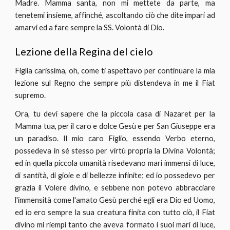
Madre. Mamma santa, non mi mettete da parte, ma
tenetemi insieme, affinché, ascoltando ciò che dite impari ad
amarvi ed a fare sempre la SS. Volontà di Dio.
Lezione della Regina del cielo
Figlia carissima, oh, come ti aspettavo per continuare la mia
lezione sul Regno che sempre più distendeva in me il Fiat
supremo.
Ora, tu devi sapere che la piccola casa di Nazaret per la
Mamma tua, per il caro e dolce Gesù e per San Giuseppe era
un paradiso. Il mio caro Figlio, essendo Verbo eterno,
possedeva in sé stesso per virtù propria la Divina Volontà;
ed in quella piccola umanità risedevano mari immensi di luce,
di santità, di gioie e di bellezze infinite; ed io possedevo per
grazia il Volere divino, e sebbene non potevo abbracciare
l'immensità come l'amato Gesù perché egli era Dio ed Uomo,
ed io ero sempre la sua creatura finita con tutto ciò, il Fiat
divino mi riempì tanto che aveva formato i suoi mari di luce,