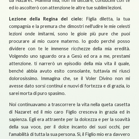
da Nazaret. Mamma mia, non mi lasciare, conducimi con te
ed io ascolterò con attenzione le altre tue sublimi lezioni.
Lezione della Regina del cielo:
Figlia diletta, la tua
compagnia e la premura che dimostri nell'udire le mie celesti
lezioni onde imitarmi, sono le gioie più pure che puoi
procurare al mio cuore materno. Io godo perché posso
dividere con te le immense ricchezze della mia eredità.
Volgendo uno sguardo ora a Gesù ed ora a me, prestami
attenzione. ti narrerò un episodio della mia vita il quale,
benché abbia avuto esito consolante, tuttavia mi riuscì
dolorosissimo. Immagina che, se il Voler Divino non mi
avesse dato sorsi continui e nuovi di fortezza e di grazia, io
sarei morta di puro spasimo.
Noi continuavamo a trascorrere la vita nella queta casetta
di Nazaret ed il mio caro Figlio cresceva in grazia ed in
sapienza. Egli era attraente per la dolcezza e per la soavità
della sua voce, per il dolce incanto dei suoi occhi, per
l'amabilità di tutta la sua persona. Sì, il Figlio mio era davvero