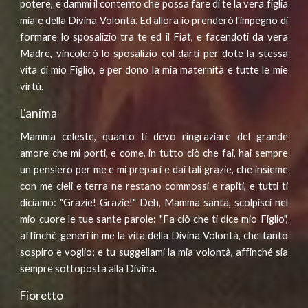
potere, e dammi il contento che possa fare di te la vera figlia
mia e della Divina Volontà. Ed allora io prenderò l'impegno di
formare lo sposalizio tra te ed il Fiat, e facendoti da vera
Madre, vincolerò lo sposalizio col darti per dote la stessa
vita di mio Figlio, e per dono la mia maternità e tutte le mie
virtù.
L'anima
Mamma celeste, quanto ti devo ringraziare del grande
amore che mi porti, e come, in tutto ciò che fai, hai sempre
un pensiero per me e mi prepari e dai tali grazie, che insieme
con me cieli e terra ne restano commossi e rapiti, e tutti ti
diciamo: "Grazie! Grazie!" Deh, Mamma santa, scolpisci nel
mio cuore le tue sante parole: "Fa ciò che ti dice mio Figlio",
affinché generi in me la vita della Divina Volontà, che tanto
sospiro e voglio; e tu suggellami la mia volontà, affinché sia
sempre sottoposta alla Divina.
Fioretto