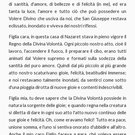
di santità, d'amore, di bellezze e di felicità (in me), ed era
tanta la luce, l'amore e tutto ciò che può possedere un
Volere Divino che usciva da noi, che San Giuseppe restava
eclissato, inondato e viveva dei nostri riflessi.
Figlia cara, in questa casa di Nazaret stava in pieno vigore il
Regno della Divina Volontà. Ogni piccolo nostro atto, cioè il
lavoro, l'accendere il fuoco, il preparare il cibo, erano tutti
animati dal Volere supremo e formati sulla sodezza della
santità del puro amore. Quindi dal più piccolo al più grande
atto nostro scaturivano gioie, felicità, beatitudini immense;
e noi restavamo talmente inondati, da sentirci come sotto
d'una pioggia dirotta di nuove gioie e contenti indescrivibili.
Figlia mia, tu deve sapere che la Divina Volontà possiede in
natura la sorgente delle gioie; e quando regna nella creatura
si diletta di dare in ogni suo atto l'atto nuovo continuo delle
sue gioie e felicità. Oh, come eravamo felici! Tutto era pace,
unione somma, e l'uno si sentiva onorato d'ubbidire all'altro.
Anche il mio caro Figlio faceva a gara, ché voleva essere