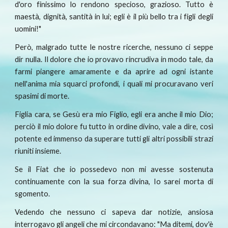
d'oro finissimo lo rendono specioso, grazioso. Tutto è
maestà, dignità, santità in lui; egli è il più bello tra i figli degli
uomini!"
Però, malgrado tutte le nostre ricerche, nessuno ci seppe
dir nulla. Il dolore che io provavo rincrudiva in modo tale, da
farmi piangere amaramente e da aprire ad ogni istante
nell'anima mia squarci profondi, i quali mi procuravano veri
spasimi di morte.
Figlia cara, se Gesù era mio Figlio, egli era anche il mio Dio;
perciò il mio dolore fu tutto in ordine divino, vale a dire, così
potente ed immenso da superare tutti gli altri possibili strazi
riuniti insieme.
Se il Fiat che io possedevo non mi avesse sostenuta
continuamente con la sua forza divina, Io sarei morta di
sgomento.
Vedendo che nessuno ci sapeva dar notizie, ansiosa
interrogavo gli angeli che mi circondavano: "Ma ditemi, dov'è