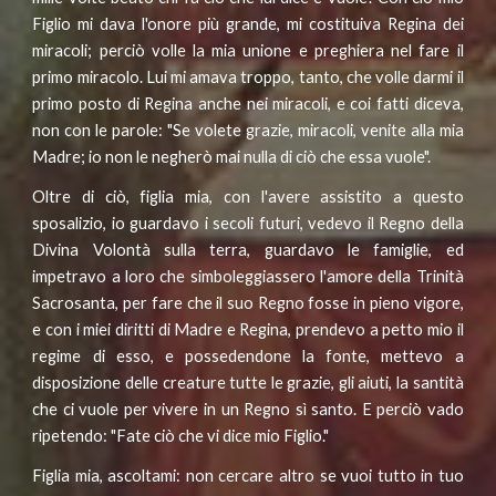
Figlio mi dava l'onore più grande, mi costituiva Regina dei
miracoli; perciò volle la mia unione e preghiera nel fare il
primo miracolo. Lui mi amava troppo, tanto, che volle darmi il
primo posto di Regina anche nei miracoli, e coi fatti diceva,
non con le parole: "Se volete grazie, miracoli, venite alla mia
Madre; io non le negherò mai nulla di ciò che essa vuole".
Oltre di ciò, figlia mia, con l'avere assistito a questo
sposalizio, io guardavo i secoli futuri, vedevo il Regno della
Divina Volontà sulla terra, guardavo le famiglie, ed
impetravo a loro che simboleggiassero l'amore della Trinità
Sacrosanta, per fare che il suo Regno fosse in pieno vigore,
e con i miei diritti di Madre e Regina, prendevo a petto mio il
regime di esso, e possedendone la fonte, mettevo a
disposizione delle creature tutte le grazie, gli aiuti, la santità
che ci vuole per vivere in un Regno sì santo. E perciò vado
ripetendo: "Fate ciò che vi dice mio Figlio."
Figlia mia, ascoltami: non cercare altro se vuoi tutto in tuo