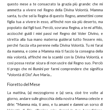
questo mese a te consacrato la grazia più grande: che mi
ammetta a vivere nel Regno della Divina Volontà. Mamma
santa, tu che sei la Regina di questo Regno, ammettimi come
figlia tua a vivere in esso, affinché non sia più deserto, ma
popolato dai figli tuoi. Perciò, sovrana Regina, a te mi affido,
acciocché guidi i miei passi nel Regno del Voler Divino, e
stretta alla tua mano materna guiderai tutto l'essere mio,
perché faccia vita perenne nella Divina Volontà. Tu mi farai
da mamma, e come a Mamma mia ti faccio la consegna della
mia volontà, affinché me la scambi con la Divina Volontà, e
così possa restar sicura di non uscire dal Regno suo. Perciò
ti prego che mi illumini per farmi comprendere che significa
"Volontà di Dio". Ave Maria...
Fioretto del Mese
La mattina, (a) mezzogiorno e (a) sera, cioè tre volte al
giorno, andare sulle ginocchia della nostra Mamma celeste e
dirle: "Mamma mia, ti amo, e tu amami e dammi un sorso di