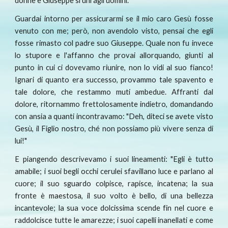
donne e Giuseppe si unì agli uomini.
Guardai intorno per assicurarmi se il mio caro Gesù fosse
venuto con me; però, non avendolo visto, pensai che egli
fosse rimasto col padre suo Giuseppe. Quale non fu invece
lo stupore e l'affanno che provai allorquando, giunti al
punto in cui ci dovevamo riunire, non lo vidi al suo fianco!
Ignari di quanto era successo, provammo tale spavento e
tale dolore, che restammo muti ambedue. Affranti dal
dolore, ritornammo frettolosamente indietro, domandando
con ansia a quanti incontravamo: "Deh, diteci se avete visto
Gesù, il Figlio nostro, ché non possiamo più vivere senza di
lui!"
E piangendo descrivevamo i suoi lineamenti: "Egli è tutto
amabile; i suoi begli occhi cerulei sfavillano luce e parlano al
cuore; il suo sguardo colpisce, rapisce, incatena; la sua
fronte è maestosa, il suo volto è bello, di una bellezza
incantevole; la sua voce dolcissima scende fin nel cuore e
raddolcisce tutte le amarezze; i suoi capelli inanellati e come