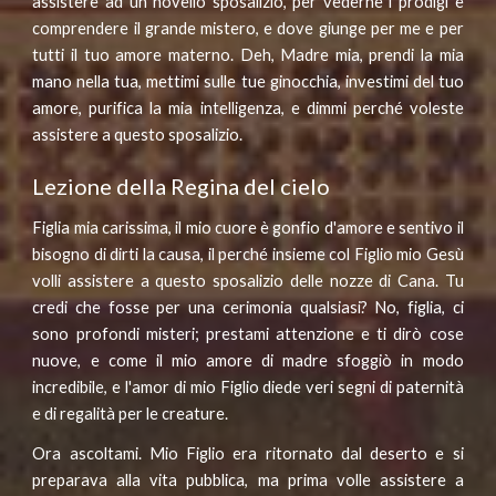
assistere ad un novello sposalizio, per vederne i prodigi e
comprendere il grande mistero, e dove giunge per me e per
tutti il tuo amore materno. Deh, Madre mia, prendi la mia
mano nella tua, mettimi sulle tue ginocchia, investimi del tuo
amore, purifica la mia intelligenza, e dimmi perché voleste
assistere a questo sposalizio.
Lezione della Regina del cielo
Figlia mia carissima, il mio cuore è gonfio d'amore e sentivo il
bisogno di dirti la causa, il perché insieme col Figlio mio Gesù
volli assistere a questo sposalizio delle nozze di Cana. Tu
credi che fosse per una cerimonia qualsiasi? No, figlia, ci
sono profondi misteri; prestami attenzione e ti dirò cose
nuove, e come il mio amore di madre sfoggiò in modo
incredibile, e l'amor di mio Figlio diede veri segni di paternità
e di regalità per le creature.
Ora ascoltami. Mio Figlio era ritornato dal deserto e si
preparava alla vita pubblica, ma prima volle assistere a