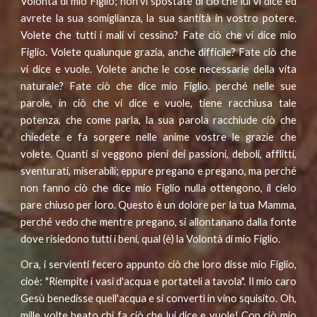
Volontà di mio Figlio; non vi spostate di ciò che lui vi dice ed
avrete la sua somiglianza, la sua santità in vostro potere.
Volete che tutti i mali vi cessino? Fate ciò che vi dice mio
Figlio. Volete qualunque grazia, anche difficile? Fate ciò che
vi dice e vuole. Volete anche le cose necessarie della vita
naturale? Fate ciò che dice mio Figlio. perché nelle sue
parole, in ciò che vi dice e vuole, tiene racchiusa tale
potenza, che come parla, la sua parola racchiude ciò che
chiedete e fa sorgere nelle anime vostre le grazie che
volete. Quanti si veggono pieni dei passioni, deboli, afflitti,
sventurati, miserabili; eppure pregano e pregano, ma perché
non fanno ciò che dice mio Figlio nulla ottengono, il cielo
pare chiuso per loro. Questo è un dolore per la tua Mamma,
perché vedo che mentre pregano, si allontanano dalla fonte
dove risiedono tutti i beni, qual (è) la Volontà di mio Figlio.
Ora, i servienti fecero appunto ciò che loro disse mio Figlio,
cioè: "Riempite i vasi d'acqua e portateli a tavola". Il mio caro
Gesù benedisse quell'acqua e si convertì in vino squisito. Oh,
mille volte beato chi fa ciò che lui dice e vuole! Con ciò mio