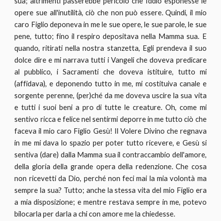
sua; altrimenti passerebbe pericolo che Iddio esponesse le
opere sue all'inutilità, ciò che non può essere. Quindi, il mio
caro Figlio deponeva in me le sue opere, le sue parole, le sue
pene, tutto; fino il respiro depositava nella Mamma sua. E
quando, ritirati nella nostra stanzetta, Egli prendeva il suo
dolce dire e mi narrava tutti i Vangeli che doveva predicare
al pubblico, i Sacramenti che doveva istituire, tutto mi
(affidava), e deponendo tutto in me, mi costituiva canale e
sorgente perenne, (per)ché da me doveva uscire la sua vita
e tutti i suoi beni a pro di tutte le creature. Oh, come mi
sentivo ricca e felice nel sentirmi deporre in me tutto ciò che
faceva il mio caro Figlio Gesù! Il Volere Divino che regnava
in me mi dava lo spazio per poter tutto ricevere, e Gesù si
sentiva (dare) dalla Mamma sua il contraccambio dell'amore,
della gloria della grande opera della redenzione. Che cosa
non ricevetti da Dio, perché non feci mai la mia volontà ma
sempre la sua? Tutto; anche la stessa vita del mio Figlio era
a mia disposizione; e mentre restava sempre in me, potevo
bilocarla per darla a chi con amore me la chiedesse.