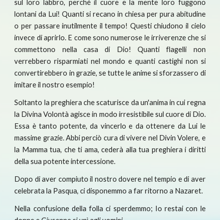
sul loro labbro, perché il cuore e la mente loro fuggono
lontani da Lui! Quanti si recano in chiesa per pura abitudine
o per passare inutilmente il tempo! Questi chiudono il cielo
invece di aprirlo. E come sono numerose le irriverenze che si
commettono nella casa di Dio! Quanti flagelli non
verrebbero risparmiati nel mondo e quanti castighi non si
convertirebbero in grazie, se tutte le anime si sforzassero di
imitare il nostro esempio!
Soltanto la preghiera che scaturisce da un'anima in cui regna
la Divina Volontà agisce in modo irresistibile sul cuore di Dio.
Essa è tanto potente, da vincerlo e da ottenere da Lui le
massime grazie. Abbi perciò cura di vivere nel Divin Volere, e
la Mamma tua, che ti ama, cederà alla tua preghiera i diritti
della sua potente intercessione.
Dopo di aver compiuto il nostro dovere nel tempio e di aver
celebrata la Pasqua, ci disponemmo a far ritorno a Nazaret.
Nella confusione della folla ci sperdemmo; Io restai con le