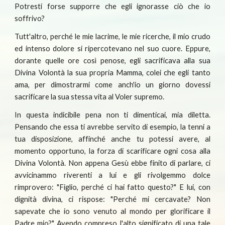
Potresti forse supporre che egli ignorasse ciò che io
soffrivo?
Tutt'altro, perché le mie lacrime, le mie ricerche, il mio crudo
ed intenso dolore si ripercotevano nel suo cuore. Eppure,
dorante quelle ore così penose, egli sacrificava alla sua
Divina Volontà la sua propria Mamma, colei che egli tanto
ama, per dimostrarmi come anch'io un giorno dovessi
sacrificare la sua stessa vita al Voler supremo.
In questa indicibile pena non ti dimenticai, mia diletta.
Pensando che essa ti avrebbe servito di esempio, la tenni a
tua disposizione, affinché anche tu potessi avere, al
momento opportuno, la forza di scarificare ogni cosa alla
Divina Volontà. Non appena Gesù ebbe finito di parlare, ci
avvicinammo riverenti a lui e gli rivolgemmo dolce
rimprovero: "Figlio, perché ci hai fatto questo?" E lui, con
dignità divina, ci rispose: "Perché mi cercavate? Non
sapevate che io sono venuto al mondo per glorificare il
Padre mio?" Avendo compreso l'alto significato di una tale