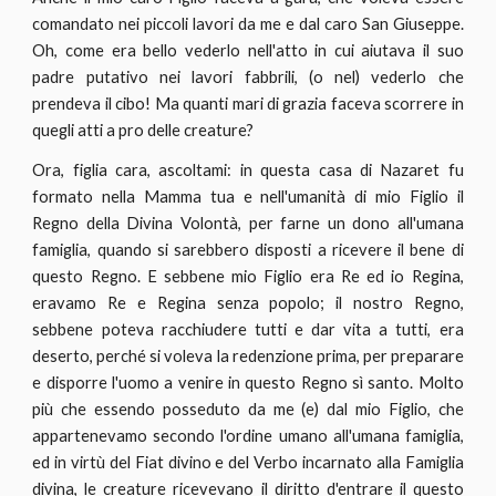
comandato nei piccoli lavori da me e dal caro San Giuseppe.
Oh, come era bello vederlo nell'atto in cui aiutava il suo
padre putativo nei lavori fabbrili, (o nel) vederlo che
prendeva il cibo! Ma quanti mari di grazia faceva scorrere in
quegli atti a pro delle creature?
Ora, figlia cara, ascoltami: in questa casa di Nazaret fu
formato nella Mamma tua e nell'umanità di mio Figlio il
Regno della Divina Volontà, per farne un dono all'umana
famiglia, quando si sarebbero disposti a ricevere il bene di
questo Regno. E sebbene mio Figlio era Re ed io Regina,
eravamo Re e Regina senza popolo; il nostro Regno,
sebbene poteva racchiudere tutti e dar vita a tutti, era
deserto, perché si voleva la redenzione prima, per preparare
e disporre l'uomo a venire in questo Regno sì santo. Molto
più che essendo posseduto da me (e) dal mio Figlio, che
appartenevamo secondo l'ordine umano all'umana famiglia,
ed in virtù del Fiat divino e del Verbo incarnato alla Famiglia
divina, le creature ricevevano il diritto d'entrare il questo