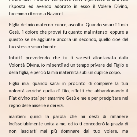
risposta ed avendo adorato in esso il Volere Divino,
facemmo ritorno a Nazaret.
Figlia del mio materno cuore, ascolta. Quando smarrii il mio
Gesù, il dolore che provai fu quanto mai intenso; eppure a
questo se ne aggiunse ancora un secondo, quello cioè del
tuo stesso smarrimento.
Infatti, prevedendo che tu ti saresti allontanata dalla
Volontà Divina, io mi sentii ad un tempo privare del Figlio e
della figlia, e perciò la mia maternità subì un duplice colpo.
Figlia mia, quando sarai in procinto di compiere la tua
volontà anziché quella di Dio, rifletti che abbandonando il
Fiat divino stai per smarrire Gesù e me e per precipitare nel
regno delle miserie e dei vizi.
mantieni quindi la parola che mi desti di rimanere
indissolubilmente unita a me, ed io ti concederò la grazia di
non lasciarti mai più dominare dal tuo volere, ma