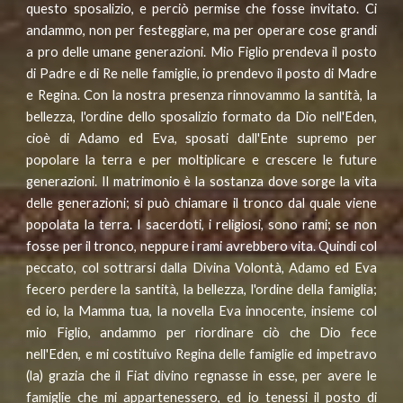
questo sposalizio, e perciò permise che fosse invitato. Ci
andammo, non per festeggiare, ma per operare cose grandi
a pro delle umane generazioni. Mio Figlio prendeva il posto
di Padre e di Re nelle famiglie, io prendevo il posto di Madre
e Regina. Con la nostra presenza rinnovammo la santità, la
bellezza, l'ordine dello sposalizio formato da Dio nell'Eden,
cioè di Adamo ed Eva, sposati dall'Ente supremo per
popolare la terra e per moltiplicare e crescere le future
generazioni. Il matrimonio è la sostanza dove sorge la vita
delle generazioni; si può chiamare il tronco dal quale viene
popolata la terra. I sacerdoti, i religiosi, sono rami; se non
fosse per il tronco, neppure i rami avrebbero vita. Quindi col
peccato, col sottrarsi dalla Divina Volontà, Adamo ed Eva
fecero perdere la santità, la bellezza, l'ordine della famiglia;
ed io, la Mamma tua, la novella Eva innocente, insieme col
mio Figlio, andammo per riordinare ciò che Dio fece
nell'Eden, e mi costituivo Regina delle famiglie ed impetravo
(la) grazia che il Fiat divino regnasse in esse, per avere le
famiglie che mi appartenessero, ed io tenessi il posto di