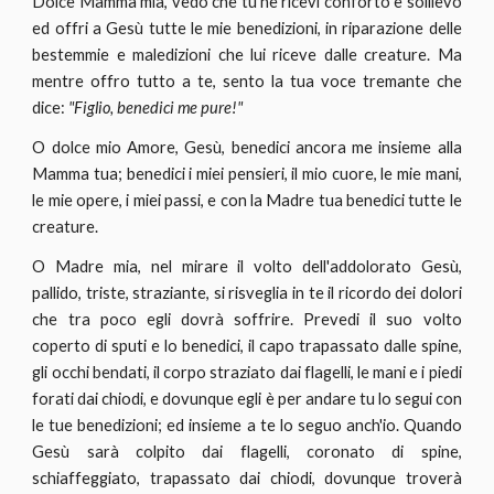
Dolce Mamma mia, vedo che tu ne ricevi conforto e sollievo
ed offri a Gesù tutte le mie benedizioni, in riparazione delle
bestemmie e maledizioni che lui riceve dalle creature. Ma
mentre offro tutto a te, sento la tua voce tremante che
dice:
"Figlio, benedici me pure!"
O dolce mio Amore, Gesù, benedici ancora me insieme alla
Mamma tua; benedici i miei pensieri, il mio cuore, le mie mani,
le mie opere, i miei passi, e con la Madre tua benedici tutte le
creature.
O Madre mia, nel mirare il volto dell'addolorato Gesù,
pallido, triste, straziante, si risveglia in te il ricordo dei dolori
che tra poco egli dovrà soffrire. Prevedi il suo volto
coperto di sputi e lo benedici, il capo trapassato dalle spine,
gli occhi bendati, il corpo straziato dai flagelli, le mani e i piedi
forati dai chiodi, e dovunque egli è per andare tu lo segui con
le tue benedizioni; ed insieme a te lo seguo anch'io. Quando
Gesù sarà colpito dai flagelli, coronato di spine,
schiaffeggiato, trapassato dai chiodi, dovunque troverà