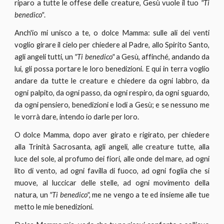
riparo a tutte le offese delle creature, Gesù vuole il tuo
"Ti
benedico"
.
Anch'io mi unisco a te, o dolce Mamma: sulle ali dei venti
voglio girare il cielo per chiedere al Padre, allo Spirito Santo,
agli angeli tutti, un
"Ti benedico"
a Gesù, affinché, andando da
lui, gli possa portare le loro benedizioni. E qui in terra voglio
andare da tutte le creature e chiedere da ogni labbro, da
ogni palpito, da ogni passo, da ogni respiro, da ogni sguardo,
da ogni pensiero, benedizioni e lodi a Gesù; e se nessuno me
le vorrà dare, intendo io darle per loro.
O dolce Mamma, dopo aver girato e rigirato, per chiedere
alla Trinità Sacrosanta, agli angeli, alle creature tutte, alla
luce del sole, al profumo dei fiori, alle onde del mare, ad ogni
lito di vento, ad ogni favilla di fuoco, ad ogni foglia che si
muove, al luccicar delle stelle, ad ogni movimento della
natura, un
"Ti benedico",
me ne vengo a te ed insieme alle tue
metto le mie benedizioni.