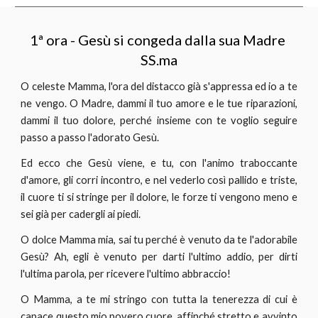
1ª ora - Gesù si congeda dalla sua Madre 
SS.ma
O celeste Mamma, l'ora del distacco già s'appressa ed io a te
ne vengo. O Madre, dammi il tuo amore e le tue riparazioni,
dammi il tuo dolore, perché insieme con te voglio seguire
passo a passo l'adorato Gesù.
Ed ecco che Gesù viene, e tu, con l'animo traboccante
d'amore, gli corri incontro, e nel vederlo così pallido e triste,
il cuore ti si stringe per il dolore, le forze ti vengono meno e
sei già per cadergli ai piedi.
O dolce Mamma mia, sai tu perché è venuto da te l'adorabile
Gesù? Ah, egli è venuto per darti l'ultimo addio, per dirti
l'ultima parola, per ricevere l'ultimo abbraccio!
O Mamma, a te mi stringo con tutta la tenerezza di cui è
capace questo mio povero cuore, affinché stretto e avvinto