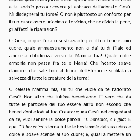
a te, anch'io possa ricevere gli abbracci dell'adorato Gesù.
Mi disdegnerai tu forse? O non è piuttosto un conforto per
il tuo cuore avere un'anima a te vicina, che ne divida le pene,
gli affetti, le riparazioni?
O Gesù, in quest'ora così straziante per il tuo tenerissimo
cuore, quale ammaestramento non ci dai tu di filiale ed
amorosa ubbidienza verso la Mamma tua! Quale dolce
armonia non passa fra te e Maria! Che incanto soave
d'amore, che sale fino al trono dell'Eterno e si dilata a
salvezza di tutte le creature della terra!
O celeste Mamma mia, sai tu che vuole da te l'adorato
Gesù? Non altro che l'ultima benedizione. E' vero che da
tutte le particelle del tuo essere altro non escono che
benedizioni e lodi al tuo Creatore; ma Gesù, nel congedarsi
da te, vuol sentire la dolce parola:
"Ti benedico, o Figlio".
E
quel
"Ti benedico"
storna tutte le bestemmie dal suo udito e
dolce e soave scende al suo cuore; e, quasi a mettere un