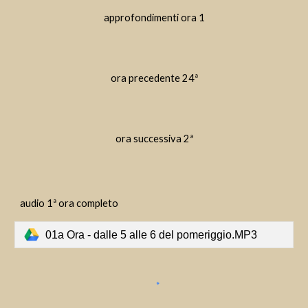
approfondimenti ora 1
ora precedente 24ª
ora successiva 2ª
audio 1ª ora completo
01a Ora - dalle 5 alle 6 del pomeriggio.MP3